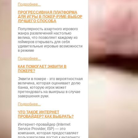
Подробнее...
ПРОГРЕССИВНАЯ ПЛАТФОРМА
ДЛЯ ИГРЫ В ПОКЕР-РУМЕ-ВЫБОР
ЛУЧШЕГО СПОСОБА
Популярность азартного игрового
жанра развлечений настолько
велика, что позволяет каждому из
геймеров открывать для себя
удивительные игровые возможности
в режиме
Подробнее...
КАК ПОМОГАЕТ ЭКВИТИ В
ПОКЕРЕ?
Эквити в покере - это вероятностная
величина, которая оценивает долю
банка, которую игрок может
претендовать на выигрыш в случае
завершения руки.
Подробнее...
ЧТО ТАКОЕ ИНТЕРНЕТ
ПРОВАЙДЕР? КАК ВЫБРАТЬ?
Интернет-провайдер (Internet
Service Provider, ISP) — это
компания, которая предоставляет
пользователям доступ к интернету