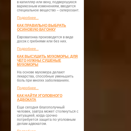
в капилляр или вену, подвергшуюся
варикозным изменениям, вводится
специальное вещество – склерозант.
Подробнее...
КАК ПРАВИЛЬНО ВЫБРАТЬ
ОСИНОВУЮ ВАГОНКУ
Евровагонка производится в виде
досок с гребнями или без них.
Подробнее...
КАК ВЫСУШИТЬ МУХОМОРЫ. ДЛЯ
ЧЕГО НУЖНЫ СУШЕНЫЕ
МУХОМОРЫ
На основе мухомора делают
лекарства, способные уменьшить
боль при многих заболеваниях.
Подробнее...
КАК НАЙТИ УГОЛОВНОГО
АДВОКАТА
Еще сегодня благополучный
человек, завтра может столкнуться с
ситуацией, когда срочно
потребуется защита по уголовным
делам адвокатом.