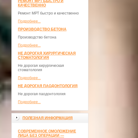
РЕМОНТ МРТ БЫСТРО И
КАЧЕСТВЕННО
Ремонт МРТ быстро и качественно
Подробнее...
ПРОИЗВОДСТВО БЕТОНА
Производство бетона
Подробнее...
НЕ ДОРОГАЯ ХИРУРГИЧЕСКАЯ
СТОМАТОЛОГИЯ
Не дорогая хирургическая
стоматология
Подробнее...
НЕ ДОРОГАЯ ПАОДОНТОЛОГИЯ
Не дорогая паодонтология
Подробнее...
ПОЛЕЗНАЯ ИНФОРМАЦИЯ
СОВРЕМЕННОЕ ОМОЛОЖЕНИЕ
ЛИЦА БЕЗ ОПЕРАЦИИ —