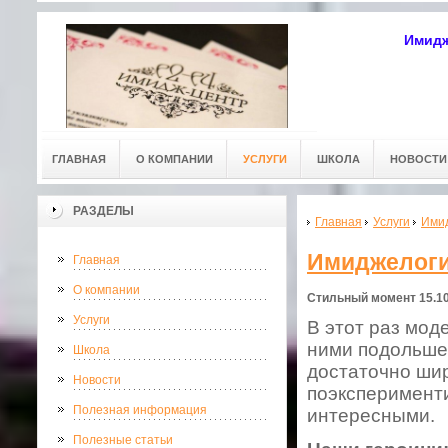
Имидж
ГЛАВНАЯ
О КОМПАНИИ
УСЛУГИ
ШКОЛА
НОВОСТИ
РАЗДЕЛЫ
Главная
Услуги
Имид
Имиджелогия
Главная
О компании
Стильный момент 15.10
Услуги
В этот раз мод
ними подольше
Школа
достаточно шир
Новости
поэксперименти
Полезная информация
интересными.
Полезные статьи