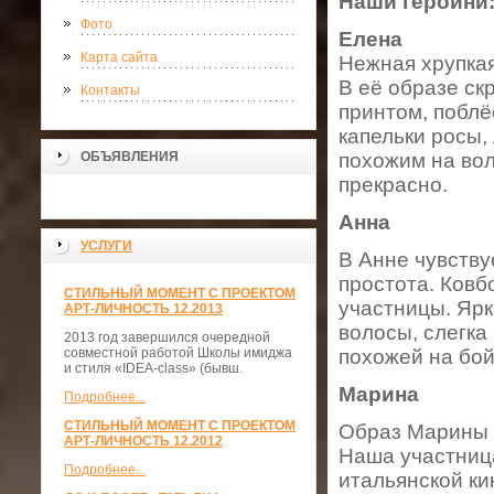
Наши героини
Фото
Елена
Карта сайта
Нежная хрупкая
В её образе ск
Контакты
принтом, побл
капельки росы,
ОБЪЯВЛЕНИЯ
похожим на вол
прекрасно.
Анна
УСЛУГИ
В Анне чувству
простота. Ковб
СТИЛЬНЫЙ МОМЕНТ С ПРОЕКТОМ
участницы. Ярк
АРТ-ЛИЧНОСТЬ 12.2013
волосы, слегка
2013 год завершился очередной
совместной работой Школы имиджа
похожей на бой
и стиля «IDEA-class» (бывш.
Марина
Подробнее...
СТИЛЬНЫЙ МОМЕНТ С ПРОЕКТОМ
Образ Марины -
АРТ-ЛИЧНОСТЬ 12.2012
Наша участниц
Подробнее...
итальянской ки