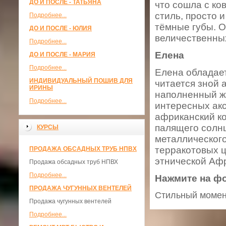
ДО И ПОСЛЕ - ТАТЬЯНА
что сошла с к
стиль, просто 
Подробнее...
тёмные губы. О
ДО И ПОСЛЕ - ЮЛИЯ
величественных
Подробнее...
Елена
ДО И ПОСЛЕ - МАРИЯ
Подробнее...
Елена обладает
ИНДИВИДУАЛЬНЫЙ ПОШИВ ДЛЯ
читается зной 
ИРИНЫ
наполненный жи
Подробнее...
интересных ак
африканский ко
палящего солнц
КУРСЫ
металлического
терракотовых 
ПРОДАЖА ОБСАДНЫХ ТРУБ НПВХ
этнической Аф
Продажа обсадных труб НПВХ
Подробнее...
Нажмите на фо
ПРОДАЖА ЧУГУННЫХ ВЕНТЕЛЕЙ
Стильный момент
Продажа чугунных вентелей
Подробнее...