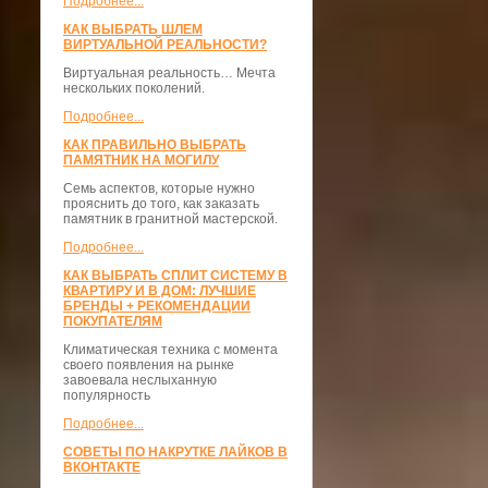
Подробнее...
КАК ВЫБРАТЬ ШЛЕМ
ВИРТУАЛЬНОЙ РЕАЛЬНОСТИ?
Виртуальная реальность… Мечта
нескольких поколений.
Подробнее...
КАК ПРАВИЛЬНО ВЫБРАТЬ
ПАМЯТНИК НА МОГИЛУ
Семь аспектов, которые нужно
прояснить до того, как заказать
памятник в гранитной мастерской.
Подробнее...
КАК ВЫБРАТЬ СПЛИТ СИСТЕМУ В
КВАРТИРУ И В ДОМ: ЛУЧШИЕ
БРЕНДЫ + РЕКОМЕНДАЦИИ
ПОКУПАТЕЛЯМ
Климатическая техника с момента
своего появления на рынке
завоевала неслыханную
популярность
Подробнее...
СОВЕТЫ ПО НАКРУТКЕ ЛАЙКОВ В
ВКОНТАКТЕ