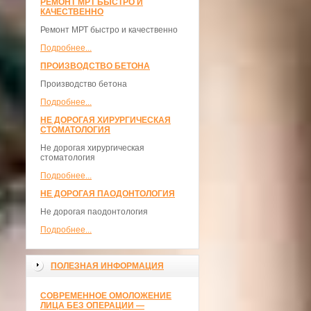
РЕМОНТ МРТ БЫСТРО И
КАЧЕСТВЕННО
Ремонт МРТ быстро и качественно
Подробнее...
ПРОИЗВОДСТВО БЕТОНА
Производство бетона
Подробнее...
НЕ ДОРОГАЯ ХИРУРГИЧЕСКАЯ
СТОМАТОЛОГИЯ
Не дорогая хирургическая
стоматология
Подробнее...
НЕ ДОРОГАЯ ПАОДОНТОЛОГИЯ
Не дорогая паодонтология
Подробнее...
ПОЛЕЗНАЯ ИНФОРМАЦИЯ
СОВРЕМЕННОЕ ОМОЛОЖЕНИЕ
ЛИЦА БЕЗ ОПЕРАЦИИ —