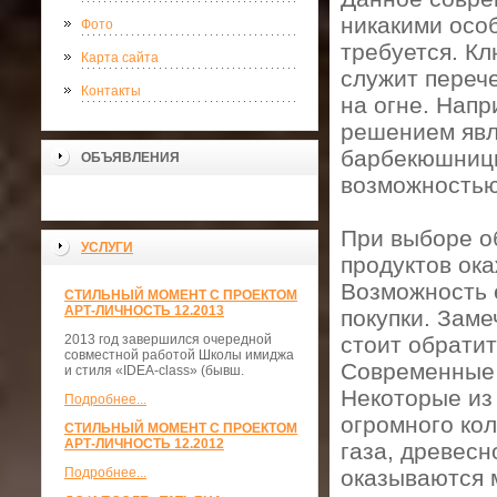
никакими осо
Фото
требуется. К
Карта сайта
служит переч
Контакты
на огне. Нап
решением явл
барбекюшницы
ОБЪЯВЛЕНИЯ
возможностью
При выборе об
УСЛУГИ
продуктов ок
Возможность 
СТИЛЬНЫЙ МОМЕНТ С ПРОЕКТОМ
АРТ-ЛИЧНОСТЬ 12.2013
покупки. Заме
2013 год завершился очередной
стоит обрати
совместной работой Школы имиджа
Современные 
и стиля «IDEA-class» (бывш.
Некоторые из
Подробнее...
огромного ко
СТИЛЬНЫЙ МОМЕНТ С ПРОЕКТОМ
АРТ-ЛИЧНОСТЬ 12.2012
газа, древесн
Подробнее...
оказываются 