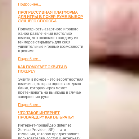
Подробнее...
ПРОГРЕССИВНАЯ ПЛАТФОРМА
ДЛЯ ИГРЫ В ПОКЕР-РУМЕ-ВЫБОР
ЛУЧШЕГО СПОСОБА
Популярность азартного игрового
жанра развлечений настолько
велика, что позволяет каждому из
геймеров открывать для себя
удивительные игровые возможности
в режиме
Подробнее...
КАК ПОМОГАЕТ ЭКВИТИ В
ПОКЕРЕ?
Эквити в покере - это вероятностная
величина, которая оценивает долю
банка, которую игрок может
претендовать на выигрыш в случае
завершения руки.
Подробнее...
ЧТО ТАКОЕ ИНТЕРНЕТ
ПРОВАЙДЕР? КАК ВЫБРАТЬ?
Интернет-провайдер (Internet
Service Provider, ISP) — это
компания, которая предоставляет
пользователям доступ к интернету