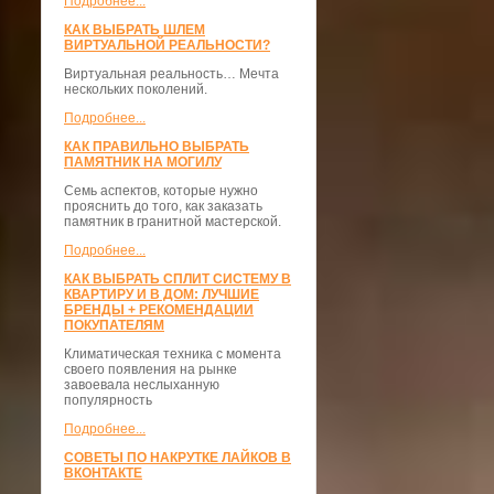
Подробнее...
КАК ВЫБРАТЬ ШЛЕМ
ВИРТУАЛЬНОЙ РЕАЛЬНОСТИ?
Виртуальная реальность… Мечта
нескольких поколений.
Подробнее...
КАК ПРАВИЛЬНО ВЫБРАТЬ
ПАМЯТНИК НА МОГИЛУ
Семь аспектов, которые нужно
прояснить до того, как заказать
памятник в гранитной мастерской.
Подробнее...
КАК ВЫБРАТЬ СПЛИТ СИСТЕМУ В
КВАРТИРУ И В ДОМ: ЛУЧШИЕ
БРЕНДЫ + РЕКОМЕНДАЦИИ
ПОКУПАТЕЛЯМ
Климатическая техника с момента
своего появления на рынке
завоевала неслыханную
популярность
Подробнее...
СОВЕТЫ ПО НАКРУТКЕ ЛАЙКОВ В
ВКОНТАКТЕ