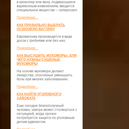
в капилляр или вену, подвергшуюся
варикозным изменениям, вводится
специальное вещество – склерозант.
Подробнее...
КАК ПРАВИЛЬНО ВЫБРАТЬ
ОСИНОВУЮ ВАГОНКУ
Евровагонка производится в виде
досок с гребнями или без них.
Подробнее...
КАК ВЫСУШИТЬ МУХОМОРЫ. ДЛЯ
ЧЕГО НУЖНЫ СУШЕНЫЕ
МУХОМОРЫ
На основе мухомора делают
лекарства, способные уменьшить
боль при многих заболеваниях.
Подробнее...
КАК НАЙТИ УГОЛОВНОГО
АДВОКАТА
Еще сегодня благополучный
человек, завтра может столкнуться с
ситуацией, когда срочно
потребуется защита по уголовным
делам адвокатом.