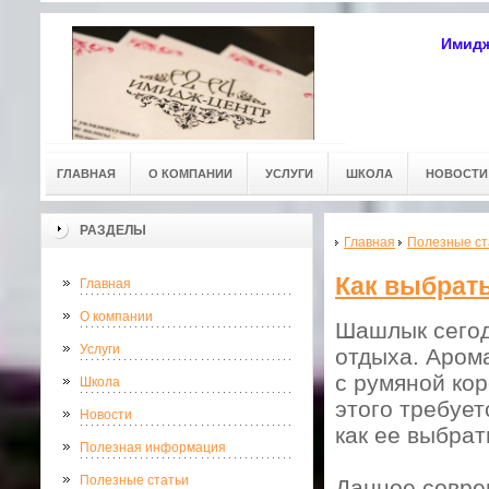
Имидж
ГЛАВНАЯ
О КОМПАНИИ
УСЛУГИ
ШКОЛА
НОВОСТИ
РАЗДЕЛЫ
Главная
Полезные ст
Как выбрат
Главная
О компании
Шашлык сегод
Услуги
отдыха. Аром
с румяной кор
Школа
этого требуе
Новости
как ее выбра
Полезная информация
Полезные статьи
Данное совре