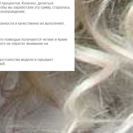
 процентов. Конечно, делиться
тобы вы заработали эту сумму, старалась
вознаграждение.
занности и качественно их выполняют.
его помощью получаются четкие и яркие
икто не обратит внимание на
остоинства модели и скрывает
лей.