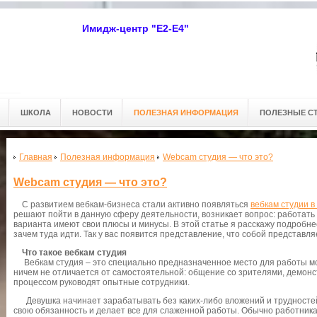
Имидж-центр "Е2-Е4"
ШКОЛА
НОВОСТИ
ПОЛЕЗНАЯ ИНФОРМАЦИЯ
ПОЛЕЗНЫЕ С
Главная
Полезная информация
Webcam cтудия — что это?
Webcam cтудия — что это?
С развитием вебкам-бизнеса стали активно появляться
вебкам студии в
решают пойти в данную сферу деятельности, возникает вопрос: работать
варианта имеют свои плюсы и минусы. В этой статье я расскажу подробнее
зачем туда идти. Так у вас появится представление, что собой представля
Что такое вебкам студия
Вебкам студия – это специально предназначенное место для работы мо
ничем не отличается от самостоятельной: общение со зрителями, демонс
процессом руководят опытные сотрудники.
Девушка начинает зарабатывать без каких-либо вложений и трудностей.
свою обязанность и делает все для слаженной работы. Обычно работник