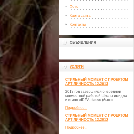
Фото
Карта сайта
Контакты
ОБЪЯВЛЕНИЯ
УСЛУГИ
СТИЛЬНЫЙ МОМЕНТ С ПРОЕКТОМ
АРТ-ЛИЧНОСТЬ 12.2013
2013 год завершился очередной
совместной работой Школы имиджа
и стиля «IDEA-class» (бывш.
Подробнее...
СТИЛЬНЫЙ МОМЕНТ С ПРОЕКТОМ
АРТ-ЛИЧНОСТЬ 12.2012
Подробнее...