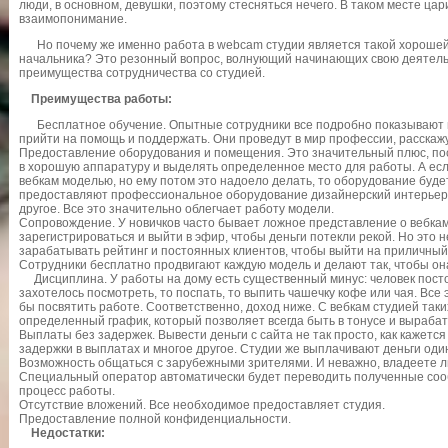
люди, в основном, девушки, поэтому стесняться нечего. В таком месте ца
взаимопонимание.
Но почему же именно работа в webcam студии является такой хорошей,
начальника? Это резонный вопрос, волнующий начинающих свою деятель
преимущества сотрудничества со студией.
Преимущества работы:
Бесплатное обучение. Опытные сотрудники все подробно показывают и 
прийти на помощь и поддержать. Они проведут в мир профессии, расскажу
Предоставление оборудования и помещения. Это значительный плюс, пос
в хорошую аппаратуру и выделять определенное место для работы. А есл
вебкам моделью, но ему потом это надоело делать, то оборудование будет
предоставляют профессиональное оборудование дизайнерский интерьер,
другое. Все это значительно облегчает работу модели.
Сопровождение. У новичков часто бывает ложное представление о вебкам
зарегистрироваться и выйти в эфир, чтобы деньги потекли рекой. Но это 
зарабатывать рейтинг и постоянных клиентов, чтобы выйти на приличный
Сотрудники бесплатно продвигают каждую модель и делают так, чтобы он
Дисциплина. У работы на дому есть существенный минус: человек посто
захотелось посмотреть, то поспать, то выпить чашечку кофе или чая. Все
бы посвятить работе. Соответственно, доход ниже. С вебкам студией таки
определенный график, который позволяет всегда быть в тонусе и выраба
Выплаты без задержек. Вывести деньги с сайта не так просто, как кажетс
задержки в выплатах и многое другое. Студии же выплачивают деньги оди
Возможность общаться с зарубежными зрителями. И неважно, владеете л
Специальный оператор автоматически будет переводить полученные соо
процесс работы.
Отсутствие вложений. Все необходимое предоставляет студия.
Предоставление полной конфиденциальности.
Недостатки: