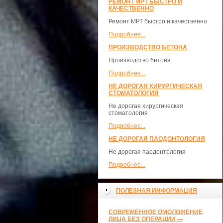
РЕМОНТ МРТ БЫСТРО И
КАЧЕСТВЕННО
Ремонт МРТ быстро и качественно
Подробнее...
ПРОИЗВОДСТВО БЕТОНА
Производство бетона
Подробнее...
НЕ ДОРОГАЯ ХИРУРГИЧЕСКАЯ
СТОМАТОЛОГИЯ
Не дорогая хирургическая
стоматология
Подробнее...
НЕ ДОРОГАЯ ПАОДОНТОЛОГИЯ
Не дорогая паодонтология
Подробнее...
ПОЛЕЗНАЯ ИНФОРМАЦИЯ
СОВРЕМЕННОЕ ОМОЛОЖЕНИЕ
ЛИЦА БЕЗ ОПЕРАЦИИ —