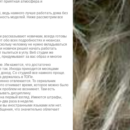
рит приятная атмосфера и
 ведь намного лучше работать дома без
ность моделей. Ниже рассмотрим все
рассказывают новичкам, всегда готовы
т обо всех подробностях и нюансах.
кольку человеку не нужно вкладываться
и новичок решил начать работать
 пылиться в углу. Веб студии же
 придумывают за вас образ и многое
е. Им кажется, что достаточно
не так. Иногда приходится месяцами
 доход. Со студией все намного проще.
а держалась в ТОПе.
янно отвлекается. То сериальчик
 это отнимает время, которое можно было
х проблем не возникнет. Там есть
тывать дисциплину.
я на первый взгляд. Имеются штрафы,
н-два раза в неделю.
и вы иностранными языками или нет.
бщения, что значительно облегчает