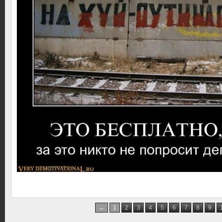
←
1
2
3
4
5
6
7
8
9