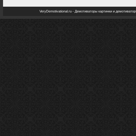
VeryDemotivational.ru - Демотиваторы картинки и демотива