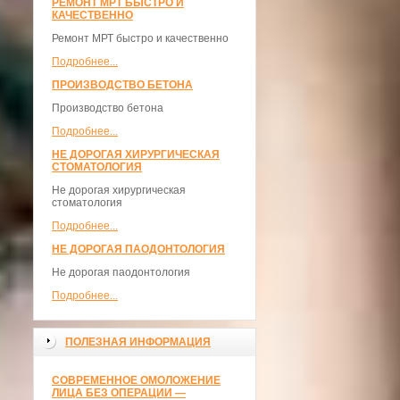
РЕМОНТ МРТ БЫСТРО И
КАЧЕСТВЕННО
Ремонт МРТ быстро и качественно
Подробнее...
ПРОИЗВОДСТВО БЕТОНА
Производство бетона
Подробнее...
НЕ ДОРОГАЯ ХИРУРГИЧЕСКАЯ
СТОМАТОЛОГИЯ
Не дорогая хирургическая
стоматология
Подробнее...
НЕ ДОРОГАЯ ПАОДОНТОЛОГИЯ
Не дорогая паодонтология
Подробнее...
ПОЛЕЗНАЯ ИНФОРМАЦИЯ
СОВРЕМЕННОЕ ОМОЛОЖЕНИЕ
ЛИЦА БЕЗ ОПЕРАЦИИ —