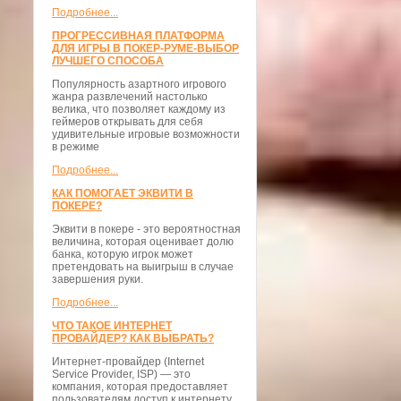
Подробнее...
ПРОГРЕССИВНАЯ ПЛАТФОРМА
ДЛЯ ИГРЫ В ПОКЕР-РУМЕ-ВЫБОР
ЛУЧШЕГО СПОСОБА
Популярность азартного игрового
жанра развлечений настолько
велика, что позволяет каждому из
геймеров открывать для себя
удивительные игровые возможности
в режиме
Подробнее...
КАК ПОМОГАЕТ ЭКВИТИ В
ПОКЕРЕ?
Эквити в покере - это вероятностная
величина, которая оценивает долю
банка, которую игрок может
претендовать на выигрыш в случае
завершения руки.
Подробнее...
ЧТО ТАКОЕ ИНТЕРНЕТ
ПРОВАЙДЕР? КАК ВЫБРАТЬ?
Интернет-провайдер (Internet
Service Provider, ISP) — это
компания, которая предоставляет
пользователям доступ к интернету