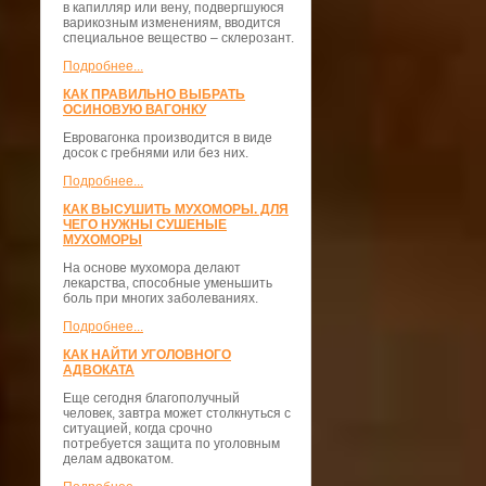
в капилляр или вену, подвергшуюся
варикозным изменениям, вводится
специальное вещество – склерозант.
Подробнее...
КАК ПРАВИЛЬНО ВЫБРАТЬ
ОСИНОВУЮ ВАГОНКУ
Евровагонка производится в виде
досок с гребнями или без них.
Подробнее...
КАК ВЫСУШИТЬ МУХОМОРЫ. ДЛЯ
ЧЕГО НУЖНЫ СУШЕНЫЕ
МУХОМОРЫ
На основе мухомора делают
лекарства, способные уменьшить
боль при многих заболеваниях.
Подробнее...
КАК НАЙТИ УГОЛОВНОГО
АДВОКАТА
Еще сегодня благополучный
человек, завтра может столкнуться с
ситуацией, когда срочно
потребуется защита по уголовным
делам адвокатом.