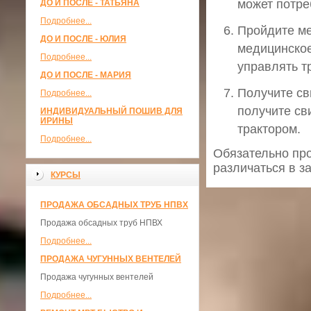
может потре
ДО И ПОСЛЕ - ТАТЬЯНА
Подробнее...
Пройдите ме
ДО И ПОСЛЕ - ЮЛИЯ
медицинское
Подробнее...
управлять т
ДО И ПОСЛЕ - МАРИЯ
Получите св
Подробнее...
получите св
ИНДИВИДУАЛЬНЫЙ ПОШИВ ДЛЯ
ИРИНЫ
трактором.
Подробнее...
Обязательно про
различаться в з
КУРСЫ
ПРОДАЖА ОБСАДНЫХ ТРУБ НПВХ
Продажа обсадных труб НПВХ
Подробнее...
ПРОДАЖА ЧУГУННЫХ ВЕНТЕЛЕЙ
Продажа чугунных вентелей
Подробнее...