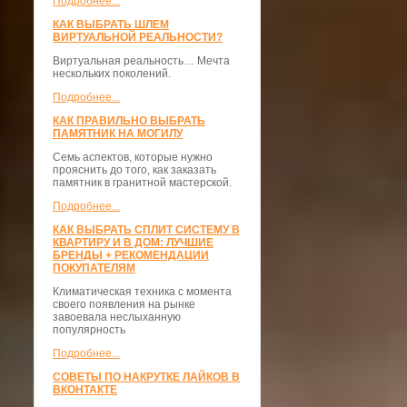
Подробнее...
КАК ВЫБРАТЬ ШЛЕМ
ВИРТУАЛЬНОЙ РЕАЛЬНОСТИ?
Виртуальная реальность… Мечта
нескольких поколений.
Подробнее...
КАК ПРАВИЛЬНО ВЫБРАТЬ
ПАМЯТНИК НА МОГИЛУ
Семь аспектов, которые нужно
прояснить до того, как заказать
памятник в гранитной мастерской.
Подробнее...
КАК ВЫБРАТЬ СПЛИТ СИСТЕМУ В
КВАРТИРУ И В ДОМ: ЛУЧШИЕ
БРЕНДЫ + РЕКОМЕНДАЦИИ
ПОКУПАТЕЛЯМ
Климатическая техника с момента
своего появления на рынке
завоевала неслыханную
популярность
Подробнее...
СОВЕТЫ ПО НАКРУТКЕ ЛАЙКОВ В
ВКОНТАКТЕ