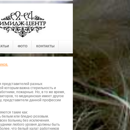
ТАТЬИ
ФОТО
КОНТАКТЫ
иков.
я представителей разных
дей которым важна стерильность и
аботники, пожарные. Но, в то же время,
кторов, то медицинская имеет другое
му, представители данной профессии
ются такие как:
ь белым или бледно розовым.
всех больниц без исключения.
рудники любого уровня должны быть
более, что белый халат работников