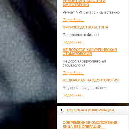
РЕМОНТ МРТ БЫСТРО И
КАЧЕСТВЕННО
Ремонт МРТ быстро и качественно
Подробнее...
ПРОИЗВОДСТВО БЕТОНА
Производство бетона
Подробнее...
НЕ ДОРОГАЯ ХИРУРГИЧЕСКАЯ
СТОМАТОЛОГИЯ
Не дорогая хирургическая
стоматология
Подробнее...
НЕ ДОРОГАЯ ПАОДОНТОЛОГИЯ
Не дорогая паодонтология
Подробнее...
ПОЛЕЗНАЯ ИНФОРМАЦИЯ
СОВРЕМЕННОЕ ОМОЛОЖЕНИЕ
ЛИЦА БЕЗ ОПЕРАЦИИ —