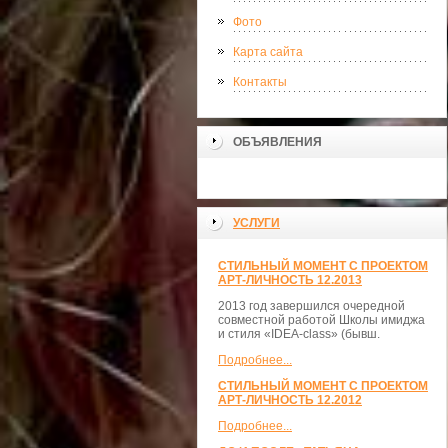
Фото
Карта сайта
Контакты
ОБЪЯВЛЕНИЯ
УСЛУГИ
СТИЛЬНЫЙ МОМЕНТ С ПРОЕКТОМ
АРТ-ЛИЧНОСТЬ 12.2013
2013 год завершился очередной
совместной работой Школы имиджа
и стиля «IDEA-class» (бывш.
Подробнее...
СТИЛЬНЫЙ МОМЕНТ С ПРОЕКТОМ
АРТ-ЛИЧНОСТЬ 12.2012
Подробнее...