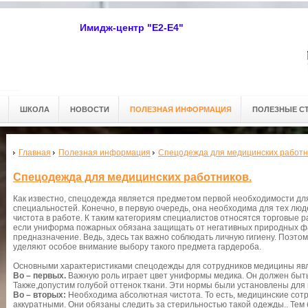
Имидж-центр "Е2-Е4"
ШКОЛА
НОВОСТИ
ПОЛЕЗНАЯ ИНФОРМАЦИЯ
ПОЛЕЗНЫЕ С
Главная
Полезная информация
Спецодежда для медицинских работн
Спецодежда для медицинских работников.
Как известно, спецодежда является предметом первой необходимости дл
специальностей. Конечно, в первую очередь, она необходима для тех лю
чистота в работе. К таким категориям специалистов относятся торговые р
если униформа пожарных обязана защищать от негативных природных фа
предназначение. Ведь, здесь так важно соблюдать личную гигиену. Поэто
уделяют особое внимание выбору такого предмета гардероба.
Основными характеристиками спецодежды для сотрудников медицины явля
Во – первых.
Важную роль играет цвет униформы медика. Он должен быт
Также,допустим голубой оттенок ткани. Эти нормы были установлены для 
Во – вторых:
Необходима абсолютная чистота. То есть, медицинские сот
аккуратными. Они обязаны следить за стерильностью такой одежды.. Тем 