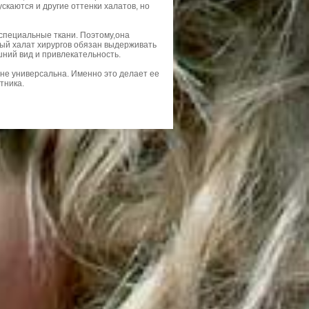
скаются и другие оттенки халатов, но
специальные ткани. Поэтому,она
ый халат хирургов обязан выдерживать
шний вид и привлекательность.
лне универсальна. Именно это делает ее
тника.