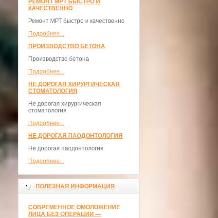
РЕМОНТ МРТ БЫСТРО И
КАЧЕСТВЕННО
Ремонт МРТ быстро и качественно
Подробнее...
ПРОИЗВОДСТВО БЕТОНА
Производство бетона
Подробнее...
НЕ ДОРОГАЯ ХИРУРГИЧЕСКАЯ
СТОМАТОЛОГИЯ
Не дорогая хирургическая
стоматология
Подробнее...
НЕ ДОРОГАЯ ПАОДОНТОЛОГИЯ
Не дорогая паодонтология
Подробнее...
ПОЛЕЗНАЯ ИНФОРМАЦИЯ
СОВРЕМЕННОЕ ОМОЛОЖЕНИЕ
ЛИЦА БЕЗ ОПЕРАЦИИ —