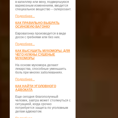
в капилляр или вену, подвергшуюся
варикозным изменениям, вводится
специальное вещество – склерозант.
Подробнее...
КАК ПРАВИЛЬНО ВЫБРАТЬ
ОСИНОВУЮ ВАГОНКУ
Евровагонка производится в виде
досок с гребнями или без них.
Подробнее...
КАК ВЫСУШИТЬ МУХОМОРЫ. ДЛЯ
ЧЕГО НУЖНЫ СУШЕНЫЕ
МУХОМОРЫ
На основе мухомора делают
лекарства, способные уменьшить
боль при многих заболеваниях.
Подробнее...
КАК НАЙТИ УГОЛОВНОГО
АДВОКАТА
Еще сегодня благополучный
человек, завтра может столкнуться с
ситуацией, когда срочно
потребуется защита по уголовным
делам адвокатом.