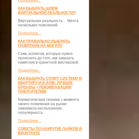
Подробнее...
КАК ВЫБРАТЬ ШЛЕМ
ВИРТУАЛЬНОЙ РЕАЛЬНОСТИ?
Виртуальная реальность… Мечта
нескольких поколений.
Подробнее...
КАК ПРАВИЛЬНО ВЫБРАТЬ
ПАМЯТНИК НА МОГИЛУ
Семь аспектов, которые нужно
прояснить до того, как заказать
памятник в гранитной мастерской.
Подробнее...
КАК ВЫБРАТЬ СПЛИТ СИСТЕМУ В
КВАРТИРУ И В ДОМ: ЛУЧШИЕ
БРЕНДЫ + РЕКОМЕНДАЦИИ
ПОКУПАТЕЛЯМ
Климатическая техника с момента
своего появления на рынке
завоевала неслыханную
популярность
Подробнее...
СОВЕТЫ ПО НАКРУТКЕ ЛАЙКОВ В
ВКОНТАКТЕ