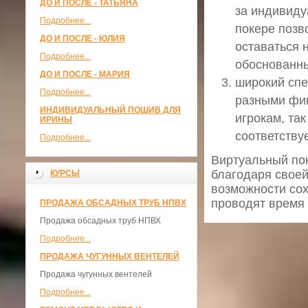
ДО И ПОСЛЕ - ТАТЬЯНА
за индивиду
Подробнее...
покере позв
ДО И ПОСЛЕ - ЮЛИЯ
оставаться 
Подробнее...
обоснованны
ДО И ПОСЛЕ - МАРИЯ
широкий спе
Подробнее...
разными фи
ИНДИВИДУАЛЬНЫЙ ПОШИВ ДЛЯ
игрокам, та
ИРИНЫ
соответствуе
Подробнее...
Виртуальный пок
благодаря своей
КУРСЫ
возможности сох
проводят время
ПРОДАЖА ОБСАДНЫХ ТРУБ НПВХ
Продажа обсадных труб НПВХ
Подробнее...
ПРОДАЖА ЧУГУННЫХ ВЕНТЕЛЕЙ
Продажа чугунных вентелей
Подробнее...