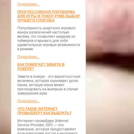
Подробнее...
ПРОГРЕССИВНАЯ ПЛАТФОРМА
ДЛЯ ИГРЫ В ПОКЕР-РУМЕ-ВЫБОР
ЛУЧШЕГО СПОСОБА
Популярность азартного игрового
жанра развлечений настолько
велика, что позволяет каждому из
геймеров открывать для себя
удивительные игровые возможности
в режиме
Подробнее...
КАК ПОМОГАЕТ ЭКВИТИ В
ПОКЕРЕ?
Эквити в покере - это вероятностная
величина, которая оценивает долю
банка, которую игрок может
претендовать на выигрыш в случае
завершения руки.
Подробнее...
ЧТО ТАКОЕ ИНТЕРНЕТ
ПРОВАЙДЕР? КАК ВЫБРАТЬ?
Интернет-провайдер (Internet
Service Provider, ISP) — это
компания, которая предоставляет
пользователям доступ к интернету