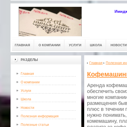
Имидж
ГЛАВНАЯ
О КОМПАНИИ
УСЛУГИ
ШКОЛА
НОВОСТИ
РАЗДЕЛЫ
Главная
Полезная и
Кофемашины
Главная
О компании
Аренда кофемаши
обеспечить свои
Услуги
многие компани
Школа
размещения быва
Новости
плюс в течении 
нужно понимать,
Полезная информация
комемашину, пла
Полезные статьи