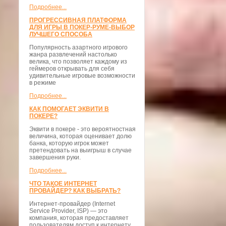
Подробнее...
ПРОГРЕССИВНАЯ ПЛАТФОРМА
ДЛЯ ИГРЫ В ПОКЕР-РУМЕ-ВЫБОР
ЛУЧШЕГО СПОСОБА
Популярность азартного игрового
жанра развлечений настолько
велика, что позволяет каждому из
геймеров открывать для себя
удивительные игровые возможности
в режиме
Подробнее...
КАК ПОМОГАЕТ ЭКВИТИ В
ПОКЕРЕ?
Эквити в покере - это вероятностная
величина, которая оценивает долю
банка, которую игрок может
претендовать на выигрыш в случае
завершения руки.
Подробнее...
ЧТО ТАКОЕ ИНТЕРНЕТ
ПРОВАЙДЕР? КАК ВЫБРАТЬ?
Интернет-провайдер (Internet
Service Provider, ISP) — это
компания, которая предоставляет
пользователям доступ к интернету