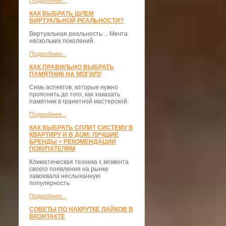
Подробнее...
КАК ВЫБРАТЬ ШЛЕМ
ВИРТУАЛЬНОЙ РЕАЛЬНОСТИ?
Виртуальная реальность… Мечта
нескольких поколений.
Подробнее...
КАК ПРАВИЛЬНО ВЫБРАТЬ
ПАМЯТНИК НА МОГИЛУ
Семь аспектов, которые нужно
прояснить до того, как заказать
памятник в гранитной мастерской.
Подробнее...
КАК ВЫБРАТЬ СПЛИТ СИСТЕМУ В
КВАРТИРУ И В ДОМ: ЛУЧШИЕ
БРЕНДЫ + РЕКОМЕНДАЦИИ
ПОКУПАТЕЛЯМ
Климатическая техника с момента
своего появления на рынке
завоевала неслыханную
популярность
Подробнее...
СОВЕТЫ ПО НАКРУТКЕ ЛАЙКОВ В
ВКОНТАКТЕ