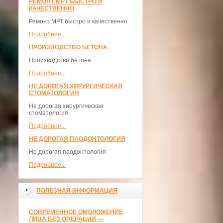
РЕМОНТ МРТ БЫСТРО И
КАЧЕСТВЕННО
Ремонт МРТ быстро и качественно
Подробнее...
ПРОИЗВОДСТВО БЕТОНА
Производство бетона
Подробнее...
НЕ ДОРОГАЯ ХИРУРГИЧЕСКАЯ
СТОМАТОЛОГИЯ
Не дорогая хирургическая
стоматология
Подробнее...
НЕ ДОРОГАЯ ПАОДОНТОЛОГИЯ
Не дорогая паодонтология
Подробнее...
ПОЛЕЗНАЯ ИНФОРМАЦИЯ
СОВРЕМЕННОЕ ОМОЛОЖЕНИЕ
ЛИЦА БЕЗ ОПЕРАЦИИ —