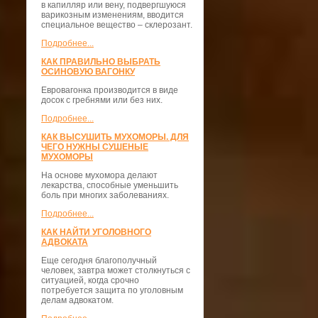
в капилляр или вену, подвергшуюся
варикозным изменениям, вводится
специальное вещество – склерозант.
Подробнее...
КАК ПРАВИЛЬНО ВЫБРАТЬ
ОСИНОВУЮ ВАГОНКУ
Евровагонка производится в виде
досок с гребнями или без них.
Подробнее...
КАК ВЫСУШИТЬ МУХОМОРЫ. ДЛЯ
ЧЕГО НУЖНЫ СУШЕНЫЕ
МУХОМОРЫ
На основе мухомора делают
лекарства, способные уменьшить
боль при многих заболеваниях.
Подробнее...
КАК НАЙТИ УГОЛОВНОГО
АДВОКАТА
Еще сегодня благополучный
человек, завтра может столкнуться с
ситуацией, когда срочно
потребуется защита по уголовным
делам адвокатом.