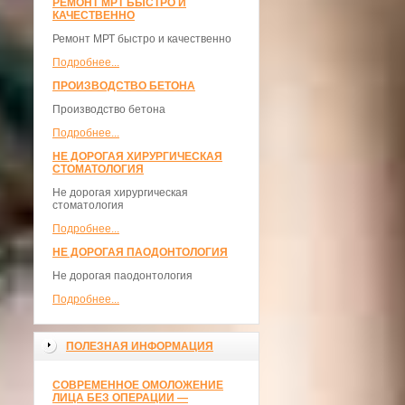
РЕМОНТ МРТ БЫСТРО И
КАЧЕСТВЕННО
Ремонт МРТ быстро и качественно
Подробнее...
ПРОИЗВОДСТВО БЕТОНА
Производство бетона
Подробнее...
НЕ ДОРОГАЯ ХИРУРГИЧЕСКАЯ
СТОМАТОЛОГИЯ
Не дорогая хирургическая
стоматология
Подробнее...
НЕ ДОРОГАЯ ПАОДОНТОЛОГИЯ
Не дорогая паодонтология
Подробнее...
ПОЛЕЗНАЯ ИНФОРМАЦИЯ
СОВРЕМЕННОЕ ОМОЛОЖЕНИЕ
ЛИЦА БЕЗ ОПЕРАЦИИ —