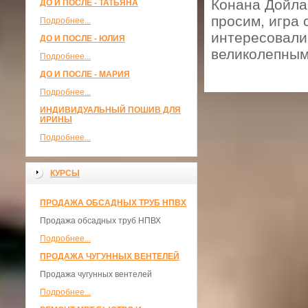
Конана Дойла 
ДО И ПОСЛЕ - ТАТЬЯНА
просим, игра 
Подробнее...
интересовалис
ДО И ПОСЛЕ - ЮЛИЯ
великолепным 
Подробнее...
ДО И ПОСЛЕ - МАРИЯ
Подробнее...
ИНДИВИДУАЛЬНЫЙ ПОШИВ ДЛЯ
ИРИНЫ
Подробнее...
КУРСЫ
ПРОДАЖА ОБСАДНЫХ ТРУБ НПВХ
Продажа обсадных труб НПВХ
Подробнее...
ПРОДАЖА ЧУГУННЫХ ВЕНТЕЛЕЙ
Продажа чугунных вентелей
Подробнее...