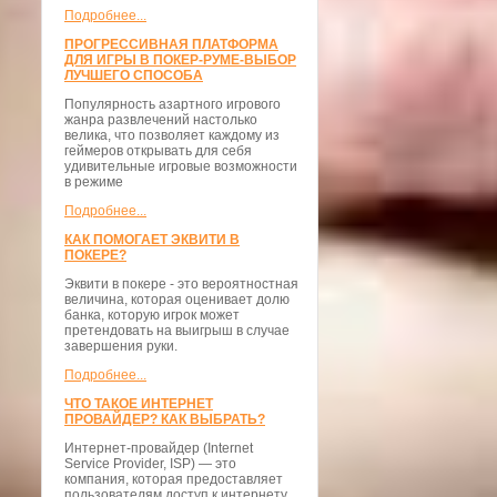
Подробнее...
ПРОГРЕССИВНАЯ ПЛАТФОРМА
ДЛЯ ИГРЫ В ПОКЕР-РУМЕ-ВЫБОР
ЛУЧШЕГО СПОСОБА
Популярность азартного игрового
жанра развлечений настолько
велика, что позволяет каждому из
геймеров открывать для себя
удивительные игровые возможности
в режиме
Подробнее...
КАК ПОМОГАЕТ ЭКВИТИ В
ПОКЕРЕ?
Эквити в покере - это вероятностная
величина, которая оценивает долю
банка, которую игрок может
претендовать на выигрыш в случае
завершения руки.
Подробнее...
ЧТО ТАКОЕ ИНТЕРНЕТ
ПРОВАЙДЕР? КАК ВЫБРАТЬ?
Интернет-провайдер (Internet
Service Provider, ISP) — это
компания, которая предоставляет
пользователям доступ к интернету