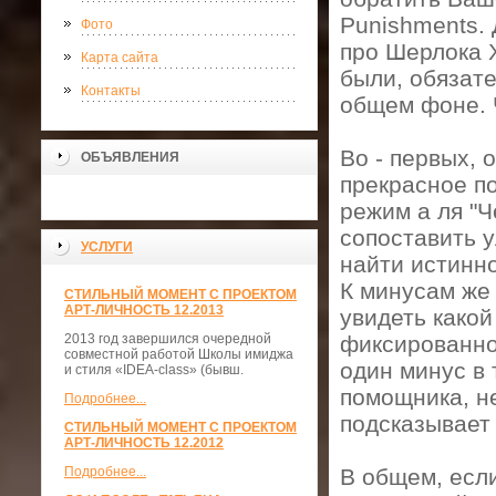
Punishments.
Фото
про Шерлока 
Карта сайта
были, обязате
Контакты
общем фоне. 
Во - первых, 
ОБЪЯВЛЕНИЯ
прекрасное по
режим а ля "
сопоставить у
УСЛУГИ
найти истинно
К минусам же 
СТИЛЬНЫЙ МОМЕНТ С ПРОЕКТОМ
АРТ-ЛИЧНОСТЬ 12.2013
увидеть какой
2013 год завершился очередной
фиксированно
совместной работой Школы имиджа
один минус в 
и стиля «IDEA-class» (бывш.
помощника, не
Подробнее...
подсказывает 
СТИЛЬНЫЙ МОМЕНТ С ПРОЕКТОМ
АРТ-ЛИЧНОСТЬ 12.2012
Подробнее...
В общем, есл