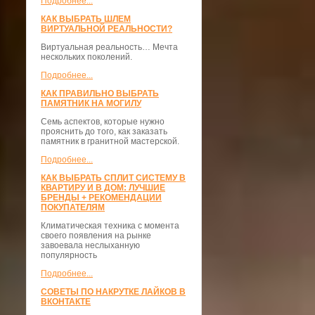
Подробнее...
КАК ВЫБРАТЬ ШЛЕМ
ВИРТУАЛЬНОЙ РЕАЛЬНОСТИ?
Виртуальная реальность… Мечта
нескольких поколений.
Подробнее...
КАК ПРАВИЛЬНО ВЫБРАТЬ
ПАМЯТНИК НА МОГИЛУ
Семь аспектов, которые нужно
прояснить до того, как заказать
памятник в гранитной мастерской.
Подробнее...
КАК ВЫБРАТЬ СПЛИТ СИСТЕМУ В
КВАРТИРУ И В ДОМ: ЛУЧШИЕ
БРЕНДЫ + РЕКОМЕНДАЦИИ
ПОКУПАТЕЛЯМ
Климатическая техника с момента
своего появления на рынке
завоевала неслыханную
популярность
Подробнее...
СОВЕТЫ ПО НАКРУТКЕ ЛАЙКОВ В
ВКОНТАКТЕ