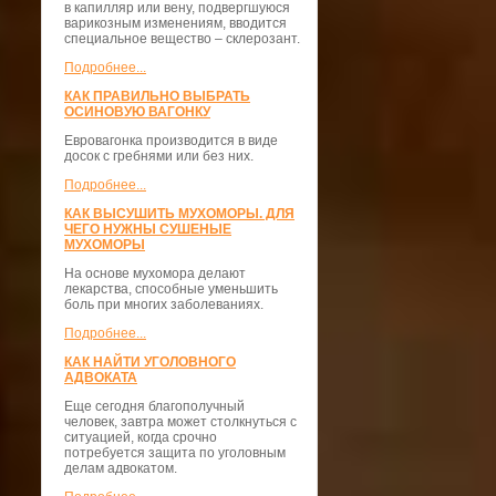
в капилляр или вену, подвергшуюся
варикозным изменениям, вводится
специальное вещество – склерозант.
Подробнее...
КАК ПРАВИЛЬНО ВЫБРАТЬ
ОСИНОВУЮ ВАГОНКУ
Евровагонка производится в виде
досок с гребнями или без них.
Подробнее...
КАК ВЫСУШИТЬ МУХОМОРЫ. ДЛЯ
ЧЕГО НУЖНЫ СУШЕНЫЕ
МУХОМОРЫ
На основе мухомора делают
лекарства, способные уменьшить
боль при многих заболеваниях.
Подробнее...
КАК НАЙТИ УГОЛОВНОГО
АДВОКАТА
Еще сегодня благополучный
человек, завтра может столкнуться с
ситуацией, когда срочно
потребуется защита по уголовным
делам адвокатом.