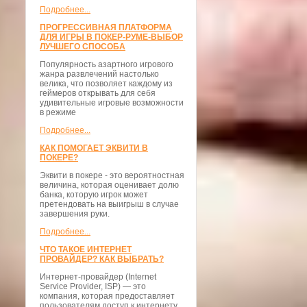
Подробнее...
ПРОГРЕССИВНАЯ ПЛАТФОРМА
ДЛЯ ИГРЫ В ПОКЕР-РУМЕ-ВЫБОР
ЛУЧШЕГО СПОСОБА
Популярность азартного игрового
жанра развлечений настолько
велика, что позволяет каждому из
геймеров открывать для себя
удивительные игровые возможности
в режиме
Подробнее...
КАК ПОМОГАЕТ ЭКВИТИ В
ПОКЕРЕ?
Эквити в покере - это вероятностная
величина, которая оценивает долю
банка, которую игрок может
претендовать на выигрыш в случае
завершения руки.
Подробнее...
ЧТО ТАКОЕ ИНТЕРНЕТ
ПРОВАЙДЕР? КАК ВЫБРАТЬ?
Интернет-провайдер (Internet
Service Provider, ISP) — это
компания, которая предоставляет
пользователям доступ к интернету