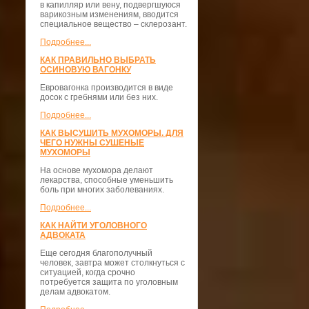
в капилляр или вену, подвергшуюся
варикозным изменениям, вводится
специальное вещество – склерозант.
Подробнее...
КАК ПРАВИЛЬНО ВЫБРАТЬ
ОСИНОВУЮ ВАГОНКУ
Евровагонка производится в виде
досок с гребнями или без них.
Подробнее...
КАК ВЫСУШИТЬ МУХОМОРЫ. ДЛЯ
ЧЕГО НУЖНЫ СУШЕНЫЕ
МУХОМОРЫ
На основе мухомора делают
лекарства, способные уменьшить
боль при многих заболеваниях.
Подробнее...
КАК НАЙТИ УГОЛОВНОГО
АДВОКАТА
Еще сегодня благополучный
человек, завтра может столкнуться с
ситуацией, когда срочно
потребуется защита по уголовным
делам адвокатом.