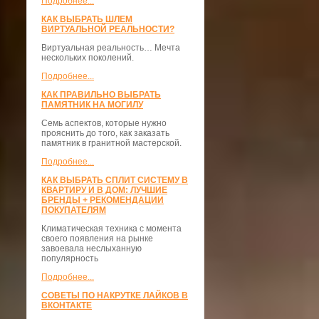
Подробнее...
КАК ВЫБРАТЬ ШЛЕМ
ВИРТУАЛЬНОЙ РЕАЛЬНОСТИ?
Виртуальная реальность… Мечта
нескольких поколений.
Подробнее...
КАК ПРАВИЛЬНО ВЫБРАТЬ
ПАМЯТНИК НА МОГИЛУ
Семь аспектов, которые нужно
прояснить до того, как заказать
памятник в гранитной мастерской.
Подробнее...
КАК ВЫБРАТЬ СПЛИТ СИСТЕМУ В
КВАРТИРУ И В ДОМ: ЛУЧШИЕ
БРЕНДЫ + РЕКОМЕНДАЦИИ
ПОКУПАТЕЛЯМ
Климатическая техника с момента
своего появления на рынке
завоевала неслыханную
популярность
Подробнее...
СОВЕТЫ ПО НАКРУТКЕ ЛАЙКОВ В
ВКОНТАКТЕ