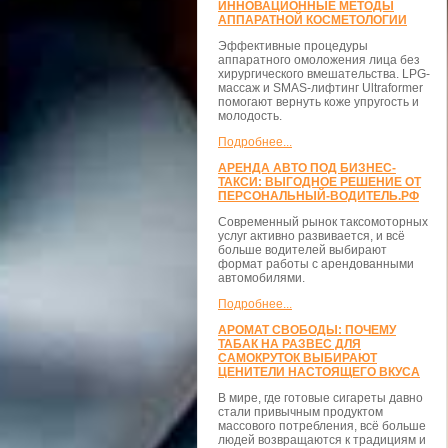
ИННОВАЦИОННЫЕ МЕТОДЫ
АППАРАТНОЙ КОСМЕТОЛОГИИ
Эффективные процедуры
аппаратного омоложения лица без
хирургического вмешательства. LPG-
массаж и SMAS-лифтинг Ultraformer
помогают вернуть коже упругость и
молодость.
Подробнее...
АРЕНДА АВТО ПОД БИЗНЕС-
ТАКСИ: ВЫГОДНОЕ РЕШЕНИЕ ОТ
ПЕРСОНАЛЬНЫЙ-ВОДИТЕЛЬ.РФ
Современный рынок таксомоторных
услуг активно развивается, и всё
больше водителей выбирают
формат работы с арендованными
автомобилями.
Подробнее...
АРОМАТ СВОБОДЫ: ПОЧЕМУ
ТАБАК НА РАЗВЕС ДЛЯ
САМОКРУТОК ВЫБИРАЮТ
ЦЕНИТЕЛИ НАСТОЯЩЕГО ВКУСА
В мире, где готовые сигареты давно
стали привычным продуктом
массового потребления, всё больше
людей возвращаются к традициям и