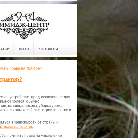
ТАТЬИ
ФОТО
КОНТАКТЫ
учить права на трактор?
 трактор?
еское устройство, предназначенное для
 имеют колеса, обычно
ия, вспашки, посева, уборки урожая,
 в сельском хозяйстве, строительстве и
аться в зависимости от страны и
ь права на трактор
:
тобы получить права на управление