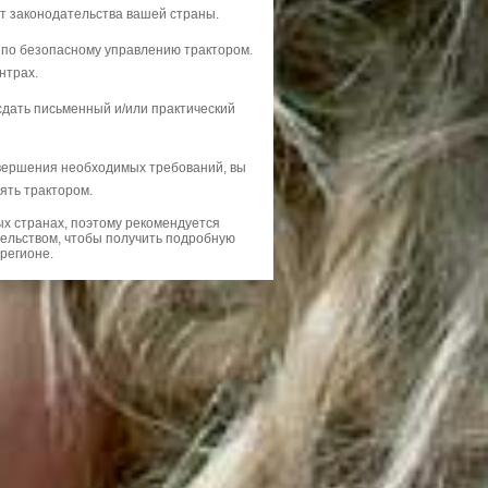
от законодательства вашей страны.
 по безопасному управлению трактором.
нтрах.
сдать письменный и/или практический
вершения необходимых требований, вы
ять трактором.
ых странах, поэтому рекомендуется
тельством, чтобы получить подробную
регионе.