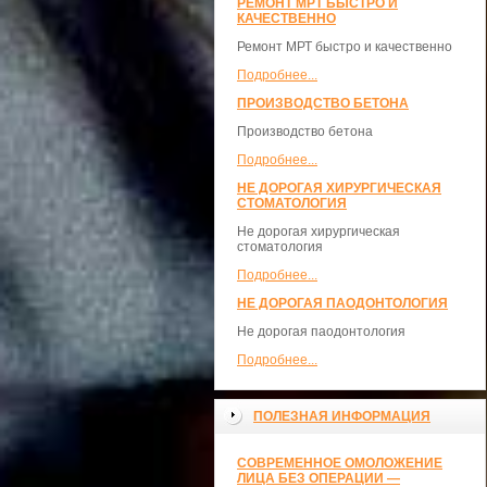
РЕМОНТ МРТ БЫСТРО И
КАЧЕСТВЕННО
Ремонт МРТ быстро и качественно
Подробнее...
ПРОИЗВОДСТВО БЕТОНА
Производство бетона
Подробнее...
НЕ ДОРОГАЯ ХИРУРГИЧЕСКАЯ
СТОМАТОЛОГИЯ
Не дорогая хирургическая
стоматология
Подробнее...
НЕ ДОРОГАЯ ПАОДОНТОЛОГИЯ
Не дорогая паодонтология
Подробнее...
ПОЛЕЗНАЯ ИНФОРМАЦИЯ
СОВРЕМЕННОЕ ОМОЛОЖЕНИЕ
ЛИЦА БЕЗ ОПЕРАЦИИ —