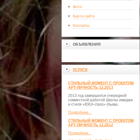
Фото
Карта сайта
Контакты
ОБЪЯВЛЕНИЯ
УСЛУГИ
СТИЛЬНЫЙ МОМЕНТ С ПРОЕКТОМ
АРТ-ЛИЧНОСТЬ 12.2013
2013 год завершился очередной
совместной работой Школы имиджа
и стиля «IDEA-class» (бывш.
Подробнее...
СТИЛЬНЫЙ МОМЕНТ С ПРОЕКТОМ
АРТ-ЛИЧНОСТЬ 12.2012
Подробнее...