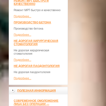
РЕМОНТ МРТ БЫСТРО И
КАЧЕСТВЕННО
Ремонт МРТ быстро и качественно
Подробнее...
ПРОИЗВОДСТВО БЕТОНА
Производство бетона
Подробнее...
НЕ ДОРОГАЯ ХИРУРГИЧЕСКАЯ
СТОМАТОЛОГИЯ
Не дорогая хирургическая
стоматология
Подробнее...
НЕ ДОРОГАЯ ПАОДОНТОЛОГИЯ
Не дорогая паодонтология
Подробнее...
ПОЛЕЗНАЯ ИНФОРМАЦИЯ
СОВРЕМЕННОЕ ОМОЛОЖЕНИЕ
ЛИЦА БЕЗ ОПЕРАЦИИ —