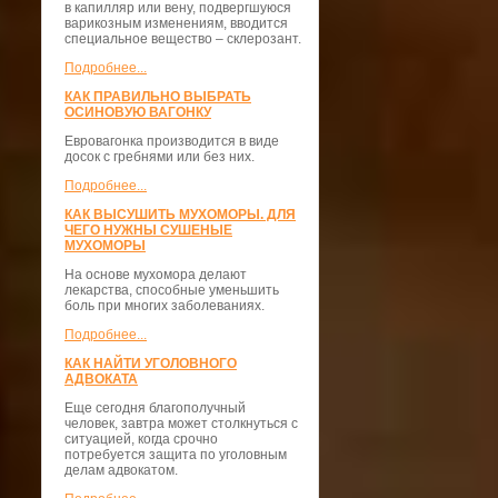
в капилляр или вену, подвергшуюся
варикозным изменениям, вводится
специальное вещество – склерозант.
Подробнее...
КАК ПРАВИЛЬНО ВЫБРАТЬ
ОСИНОВУЮ ВАГОНКУ
Евровагонка производится в виде
досок с гребнями или без них.
Подробнее...
КАК ВЫСУШИТЬ МУХОМОРЫ. ДЛЯ
ЧЕГО НУЖНЫ СУШЕНЫЕ
МУХОМОРЫ
На основе мухомора делают
лекарства, способные уменьшить
боль при многих заболеваниях.
Подробнее...
КАК НАЙТИ УГОЛОВНОГО
АДВОКАТА
Еще сегодня благополучный
человек, завтра может столкнуться с
ситуацией, когда срочно
потребуется защита по уголовным
делам адвокатом.