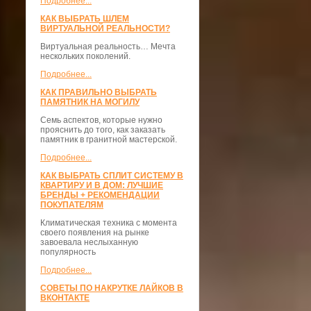
Подробнее...
КАК ВЫБРАТЬ ШЛЕМ
ВИРТУАЛЬНОЙ РЕАЛЬНОСТИ?
Виртуальная реальность… Мечта
нескольких поколений.
Подробнее...
КАК ПРАВИЛЬНО ВЫБРАТЬ
ПАМЯТНИК НА МОГИЛУ
Семь аспектов, которые нужно
прояснить до того, как заказать
памятник в гранитной мастерской.
Подробнее...
КАК ВЫБРАТЬ СПЛИТ СИСТЕМУ В
КВАРТИРУ И В ДОМ: ЛУЧШИЕ
БРЕНДЫ + РЕКОМЕНДАЦИИ
ПОКУПАТЕЛЯМ
Климатическая техника с момента
своего появления на рынке
завоевала неслыханную
популярность
Подробнее...
СОВЕТЫ ПО НАКРУТКЕ ЛАЙКОВ В
ВКОНТАКТЕ