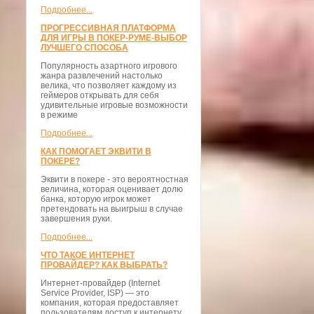
Подробнее...
ПРОГРЕССИВНАЯ ПЛАТФОРМА
ДЛЯ ИГРЫ В ПОКЕР-РУМЕ-ВЫБОР
ЛУЧШЕГО СПОСОБА
Популярность азартного игрового
жанра развлечений настолько
велика, что позволяет каждому из
геймеров открывать для себя
удивительные игровые возможности
в режиме
Подробнее...
КАК ПОМОГАЕТ ЭКВИТИ В
ПОКЕРЕ?
Эквити в покере - это вероятностная
величина, которая оценивает долю
банка, которую игрок может
претендовать на выигрыш в случае
завершения руки.
Подробнее...
ЧТО ТАКОЕ ИНТЕРНЕТ
ПРОВАЙДЕР? КАК ВЫБРАТЬ?
Интернет-провайдер (Internet
Service Provider, ISP) — это
компания, которая предоставляет
пользователям доступ к интернету