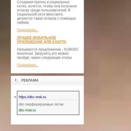
Создавая группы в социальных
сетях, хочется, чтобы она получила
огласку среди пользователей. В
социальной сети вконтакте,
делается такая огласка с помощью
лайков.
Подробнее...
ЛУЧШЕЕ МОБИЛЬНОЕ
ПРИЛОЖЕНИЕ ДЛЯ АЗАРТА
Называется предложение - 918KISS
download. Загрузить его можно
пройдя, через следующие этапы
Подробнее...
РЕКЛАМА
https://dkc-msk.ru
dkc перфорируемые лотки
dkc-msk.ru