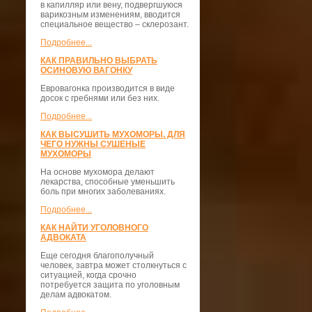
в капилляр или вену, подвергшуюся
варикозным изменениям, вводится
специальное вещество – склерозант.
Подробнее...
КАК ПРАВИЛЬНО ВЫБРАТЬ
ОСИНОВУЮ ВАГОНКУ
Евровагонка производится в виде
досок с гребнями или без них.
Подробнее...
КАК ВЫСУШИТЬ МУХОМОРЫ. ДЛЯ
ЧЕГО НУЖНЫ СУШЕНЫЕ
МУХОМОРЫ
На основе мухомора делают
лекарства, способные уменьшить
боль при многих заболеваниях.
Подробнее...
КАК НАЙТИ УГОЛОВНОГО
АДВОКАТА
Еще сегодня благополучный
человек, завтра может столкнуться с
ситуацией, когда срочно
потребуется защита по уголовным
делам адвокатом.