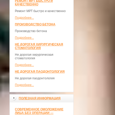
РЕМОНТ МРТ БЫСТРО И
КАЧЕСТВЕННО
Ремонт МРТ быстро и качественно
Подробнее...
ПРОИЗВОДСТВО БЕТОНА
Производство бетона
Подробнее...
НЕ ДОРОГАЯ ХИРУРГИЧЕСКАЯ
СТОМАТОЛОГИЯ
Не дорогая хирургическая
стоматология
Подробнее...
НЕ ДОРОГАЯ ПАОДОНТОЛОГИЯ
Не дорогая паодонтология
Подробнее...
ПОЛЕЗНАЯ ИНФОРМАЦИЯ
СОВРЕМЕННОЕ ОМОЛОЖЕНИЕ
ЛИЦА БЕЗ ОПЕРАЦИИ —