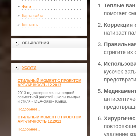
Теплые ван
Фото
помогает см
Карта сайта
Коррекция 
Контакты
натирает па
ОБЪЯВЛЕНИЯ
Правильная
стригите их
Использова
УСЛУГИ
кусочек ват
предотврати
СТИЛЬНЫЙ МОМЕНТ С ПРОЕКТОМ
АРТ-ЛИЧНОСТЬ 12.2013
Медикамент
2013 год завершился очередной
совместной работой Школы имиджа
антисептиче
и стиля «IDEA-class» (бывш.
предотвращ
Подробнее...
СТИЛЬНЫЙ МОМЕНТ С ПРОЕКТОМ
Хирургичес
АРТ-ЛИЧНОСТЬ 12.2012
повторяющег
Подробнее...
удаление кра