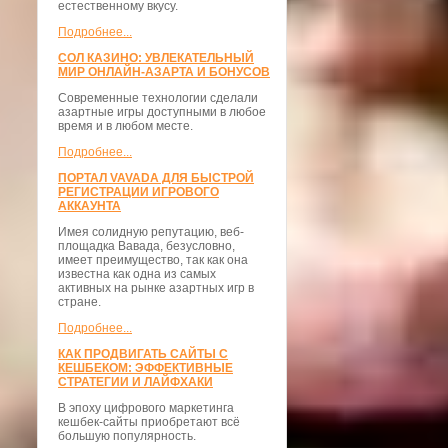
естественному вкусу.
Подробнее...
СОЛ КАЗИНО: УВЛЕКАТЕЛЬНЫЙ
МИР ОНЛАЙН-АЗАРТА И БОНУСОВ
Современные технологии сделали
азартные игры доступными в любое
время и в любом месте.
Подробнее...
ПОРТАЛ VAVADA ДЛЯ БЫСТРОЙ
РЕГИСТРАЦИИ ИГРОВОГО
АККАУНТА
Имея солидную репутацию, веб-
площадка Вавада, безусловно,
имеет преимущество, так как она
известна как одна из самых
активных на рынке азартных игр в
стране.
Подробнее...
КАК ПРОДВИГАТЬ САЙТЫ С
КЕШБЕКОМ: ЭФФЕКТИВНЫЕ
СТРАТЕГИИ И ЛАЙФХАКИ
В эпоху цифрового маркетинга
кешбек-сайты приобретают всё
большую популярность.