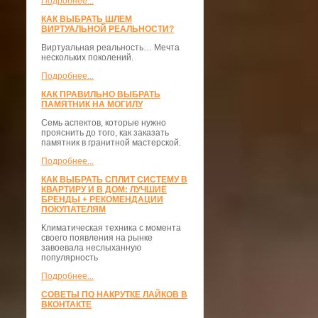
Подробнее...
КАК ВЫБРАТЬ ШЛЕМ
ВИРТУАЛЬНОЙ РЕАЛЬНОСТИ?
Виртуальная реальность… Мечта
нескольких поколений.
Подробнее...
КАК ПРАВИЛЬНО ВЫБРАТЬ
ПАМЯТНИК НА МОГИЛУ
Семь аспектов, которые нужно
прояснить до того, как заказать
памятник в гранитной мастерской.
Подробнее...
КАК ВЫБРАТЬ СПЛИТ СИСТЕМУ В
КВАРТИРУ И В ДОМ: ЛУЧШИЕ
БРЕНДЫ + РЕКОМЕНДАЦИИ
ПОКУПАТЕЛЯМ
Климатическая техника с момента
своего появления на рынке
завоевала неслыханную
популярность
Подробнее...
СОВЕТЫ ПО НАКРУТКЕ ЛАЙКОВ В
ВКОНТАКТЕ