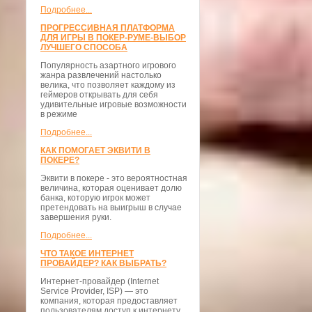
Подробнее...
ПРОГРЕССИВНАЯ ПЛАТФОРМА
ДЛЯ ИГРЫ В ПОКЕР-РУМЕ-ВЫБОР
ЛУЧШЕГО СПОСОБА
Популярность азартного игрового
жанра развлечений настолько
велика, что позволяет каждому из
геймеров открывать для себя
удивительные игровые возможности
в режиме
Подробнее...
КАК ПОМОГАЕТ ЭКВИТИ В
ПОКЕРЕ?
Эквити в покере - это вероятностная
величина, которая оценивает долю
банка, которую игрок может
претендовать на выигрыш в случае
завершения руки.
Подробнее...
ЧТО ТАКОЕ ИНТЕРНЕТ
ПРОВАЙДЕР? КАК ВЫБРАТЬ?
Интернет-провайдер (Internet
Service Provider, ISP) — это
компания, которая предоставляет
пользователям доступ к интернету