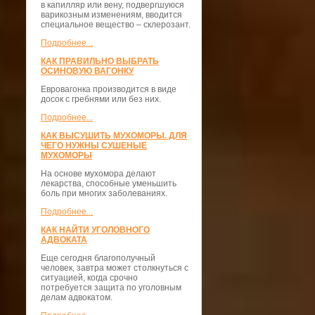
в капилляр или вену, подвергшуюся
варикозным изменениям, вводится
специальное вещество – склерозант.
Подробнее...
КАК ПРАВИЛЬНО ВЫБРАТЬ
ОСИНОВУЮ ВАГОНКУ
Евровагонка производится в виде
досок с гребнями или без них.
Подробнее...
КАК ВЫСУШИТЬ МУХОМОРЫ. ДЛЯ
ЧЕГО НУЖНЫ СУШЕНЫЕ
МУХОМОРЫ
На основе мухомора делают
лекарства, способные уменьшить
боль при многих заболеваниях.
Подробнее...
КАК НАЙТИ УГОЛОВНОГО
АДВОКАТА
Еще сегодня благополучный
человек, завтра может столкнуться с
ситуацией, когда срочно
потребуется защита по уголовным
делам адвокатом.