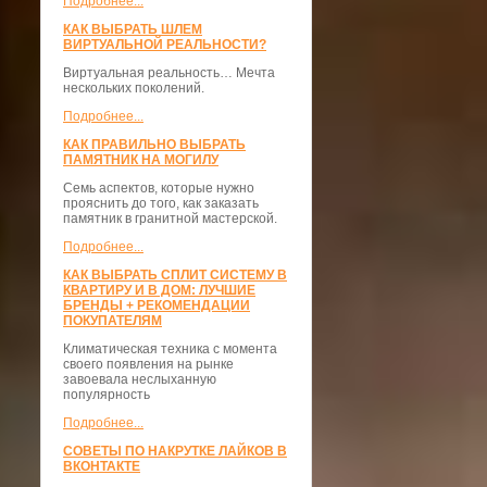
Подробнее...
КАК ВЫБРАТЬ ШЛЕМ
ВИРТУАЛЬНОЙ РЕАЛЬНОСТИ?
Виртуальная реальность… Мечта
нескольких поколений.
Подробнее...
КАК ПРАВИЛЬНО ВЫБРАТЬ
ПАМЯТНИК НА МОГИЛУ
Семь аспектов, которые нужно
прояснить до того, как заказать
памятник в гранитной мастерской.
Подробнее...
КАК ВЫБРАТЬ СПЛИТ СИСТЕМУ В
КВАРТИРУ И В ДОМ: ЛУЧШИЕ
БРЕНДЫ + РЕКОМЕНДАЦИИ
ПОКУПАТЕЛЯМ
Климатическая техника с момента
своего появления на рынке
завоевала неслыханную
популярность
Подробнее...
СОВЕТЫ ПО НАКРУТКЕ ЛАЙКОВ В
ВКОНТАКТЕ