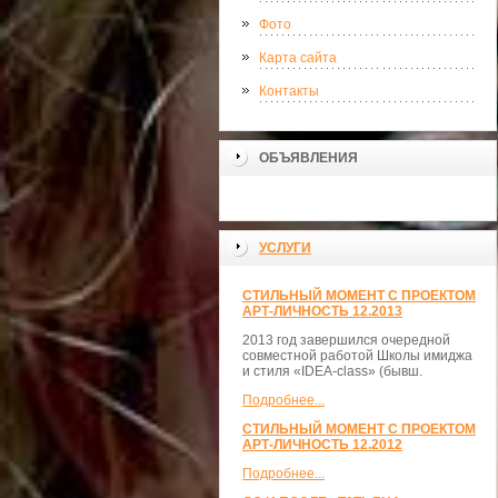
Фото
Карта сайта
Контакты
ОБЪЯВЛЕНИЯ
УСЛУГИ
СТИЛЬНЫЙ МОМЕНТ С ПРОЕКТОМ
АРТ-ЛИЧНОСТЬ 12.2013
2013 год завершился очередной
совместной работой Школы имиджа
и стиля «IDEA-class» (бывш.
Подробнее...
СТИЛЬНЫЙ МОМЕНТ С ПРОЕКТОМ
АРТ-ЛИЧНОСТЬ 12.2012
Подробнее...