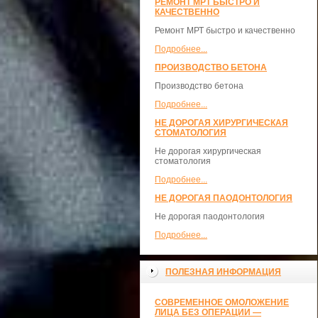
РЕМОНТ МРТ БЫСТРО И
КАЧЕСТВЕННО
Ремонт МРТ быстро и качественно
Подробнее...
ПРОИЗВОДСТВО БЕТОНА
Производство бетона
Подробнее...
НЕ ДОРОГАЯ ХИРУРГИЧЕСКАЯ
СТОМАТОЛОГИЯ
Не дорогая хирургическая
стоматология
Подробнее...
НЕ ДОРОГАЯ ПАОДОНТОЛОГИЯ
Не дорогая паодонтология
Подробнее...
ПОЛЕЗНАЯ ИНФОРМАЦИЯ
СОВРЕМЕННОЕ ОМОЛОЖЕНИЕ
ЛИЦА БЕЗ ОПЕРАЦИИ —