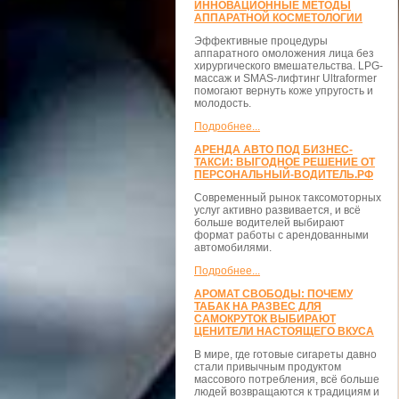
ИННОВАЦИОННЫЕ МЕТОДЫ
АППАРАТНОЙ КОСМЕТОЛОГИИ
Эффективные процедуры
аппаратного омоложения лица без
хирургического вмешательства. LPG-
массаж и SMAS-лифтинг Ultraformer
помогают вернуть коже упругость и
молодость.
Подробнее...
АРЕНДА АВТО ПОД БИЗНЕС-
ТАКСИ: ВЫГОДНОЕ РЕШЕНИЕ ОТ
ПЕРСОНАЛЬНЫЙ-ВОДИТЕЛЬ.РФ
Современный рынок таксомоторных
услуг активно развивается, и всё
больше водителей выбирают
формат работы с арендованными
автомобилями.
Подробнее...
АРОМАТ СВОБОДЫ: ПОЧЕМУ
ТАБАК НА РАЗВЕС ДЛЯ
САМОКРУТОК ВЫБИРАЮТ
ЦЕНИТЕЛИ НАСТОЯЩЕГО ВКУСА
В мире, где готовые сигареты давно
стали привычным продуктом
массового потребления, всё больше
людей возвращаются к традициям и