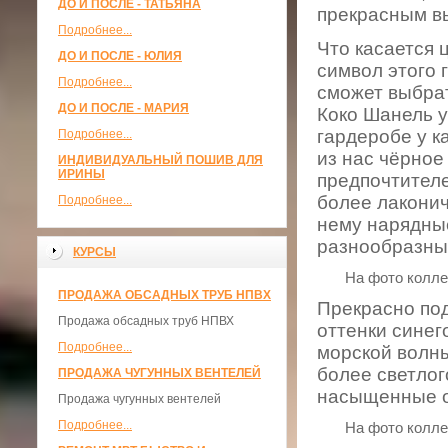
ДО И ПОСЛЕ - ТАТЬЯНА
прекрасным в
Подробнее...
Что касается ц
ДО И ПОСЛЕ - ЮЛИЯ
символ этого 
Подробнее...
сможет выбрат
ДО И ПОСЛЕ - МАРИЯ
Коко Шанель у
гардеробе у к
Подробнее...
из нас чёрное
ИНДИВИДУАЛЬНЫЙ ПОШИВ ДЛЯ
ИРИНЫ
предпочтителе
более лаконич
Подробнее...
нему нарядны
разнообразны
КУРСЫ
На фото коллекции
ПРОДАЖА ОБСАДНЫХ ТРУБ НПВХ
Прекрасно под
Продажа обсадных труб НПВХ
оттенки синего
Подробнее...
морской волны
более светлог
ПРОДАЖА ЧУГУННЫХ ВЕНТЕЛЕЙ
насыщенные о
Продажа чугунных вентелей
Подробнее...
На фото коллекции