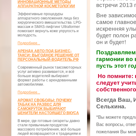
ИННОВАЦИОННЫЕ МЕТОДЫ
встречи 2013 
АППАРАТНОЙ КОСМЕТОЛОГИИ
Эффективные процедуры
Вне зависимос
аппаратного омоложения лица без
самое главное
хирургического вмешательства. LPG-
массаж и SMAS-лифтинг Ultraformer
искренняя улы
помогают вернуть коже упругость и
будет полон р
молодость.
он и будет!
Подробнее...
АРЕНДА АВТО ПОД БИЗНЕС-
Поздравляе
ТАКСИ: ВЫГОДНОЕ РЕШЕНИЕ ОТ
гармонии во 
ПЕРСОНАЛЬНЫЙ-ВОДИТЕЛЬ.РФ
пусть этот г
Современный рынок таксомоторных
услуг активно развивается, и всё
Но помните:
больше водителей выбирают
формат работы с арендованными
следует учи
автомобилями.
собственного
Подробнее...
Всегда Ваш, 
АРОМАТ СВОБОДЫ: ПОЧЕМУ
ТАБАК НА РАЗВЕС ДЛЯ
Селькина.
САМОКРУТОК ВЫБИРАЮТ
ЦЕНИТЕЛИ НАСТОЯЩЕГО ВКУСА
*Вы можете предла
В мире, где готовые сигареты давно
Вас вопросы, отве
стали привычным продуктом
массового потребления, всё больше
пожелания Вы мож
людей возвращаются к традициям и