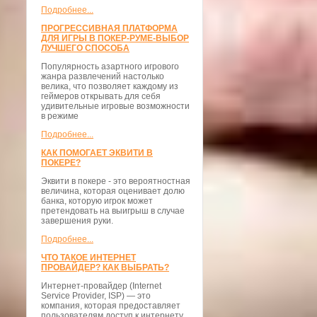
Подробнее...
ПРОГРЕССИВНАЯ ПЛАТФОРМА
ДЛЯ ИГРЫ В ПОКЕР-РУМЕ-ВЫБОР
ЛУЧШЕГО СПОСОБА
Популярность азартного игрового
жанра развлечений настолько
велика, что позволяет каждому из
геймеров открывать для себя
удивительные игровые возможности
в режиме
Подробнее...
КАК ПОМОГАЕТ ЭКВИТИ В
ПОКЕРЕ?
Эквити в покере - это вероятностная
величина, которая оценивает долю
банка, которую игрок может
претендовать на выигрыш в случае
завершения руки.
Подробнее...
ЧТО ТАКОЕ ИНТЕРНЕТ
ПРОВАЙДЕР? КАК ВЫБРАТЬ?
Интернет-провайдер (Internet
Service Provider, ISP) — это
компания, которая предоставляет
пользователям доступ к интернету