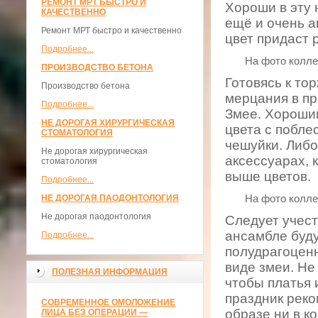
РЕМОНТ МРТ БЫСТРО И
Хороши в эту 
КАЧЕСТВЕННО
ещё и очень а
Ремонт МРТ быстро и качественно
цвет придаст 
Подробнее...
На фото коллекции
ПРОИЗВОДСТВО БЕТОНА
Готовясь к то
Производство бетона
мерцания в пр
Подробнее...
Змее. Хорошим
НЕ ДОРОГАЯ ХИРУРГИЧЕСКАЯ
цвета
с побле
СТОМАТОЛОГИЯ
чешуйки. Либо
Не дорогая хирургическая
аксессуарах, 
стоматология
выше цветов.
Подробнее...
НЕ ДОРОГАЯ ПАОДОНТОЛОГИЯ
На фото коллекции
Не дорогая паодонтология
Следует учест
ансамбле буду
Подробнее...
полудрагоценн
виде змеи. Не
ПОЛЕЗНАЯ ИНФОРМАЦИЯ
чтобы платья 
праздник реко
СОВРЕМЕННОЕ ОМОЛОЖЕНИЕ
образе ни в к
ЛИЦА БЕЗ ОПЕРАЦИИ —