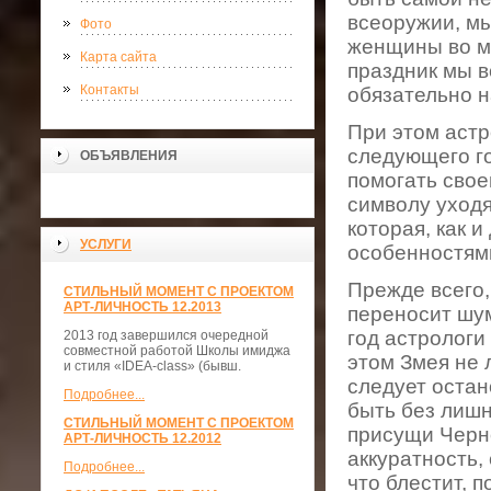
всеоружии, м
Фото
женщины во мно
Карта сайта
праздник мы 
Контакты
обязательно н
При этом астр
следующего го
ОБЪЯВЛЕНИЯ
помогать свое
символу уходя
которая, как 
УСЛУГИ
особенностям
Прежде всего, 
СТИЛЬНЫЙ МОМЕНТ С ПРОЕКТОМ
АРТ-ЛИЧНОСТЬ 12.2013
переносит шу
год астрологи
2013 год завершился очередной
совместной работой Школы имиджа
этом Змея не
и стиля «IDEA-class» (бывш.
следует остан
Подробнее...
быть без лишн
СТИЛЬНЫЙ МОМЕНТ С ПРОЕКТОМ
присущи Черно
АРТ-ЛИЧНОСТЬ 12.2012
аккуратность,
Подробнее...
что блестит, 