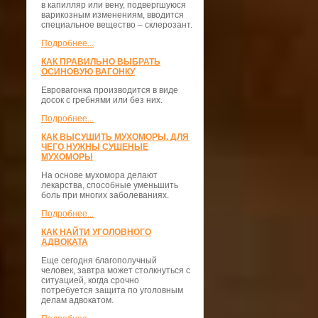
в капилляр или вену, подвергшуюся
варикозным изменениям, вводится
специальное вещество – склерозант.
Подробнее...
КАК ПРАВИЛЬНО ВЫБРАТЬ
ОСИНОВУЮ ВАГОНКУ
Евровагонка производится в виде
досок с гребнями или без них.
Подробнее...
КАК ВЫСУШИТЬ МУХОМОРЫ. ДЛЯ
ЧЕГО НУЖНЫ СУШЕНЫЕ
МУХОМОРЫ
На основе мухомора делают
лекарства, способные уменьшить
боль при многих заболеваниях.
Подробнее...
КАК НАЙТИ УГОЛОВНОГО
АДВОКАТА
Еще сегодня благополучный
человек, завтра может столкнуться с
ситуацией, когда срочно
потребуется защита по уголовным
делам адвокатом.