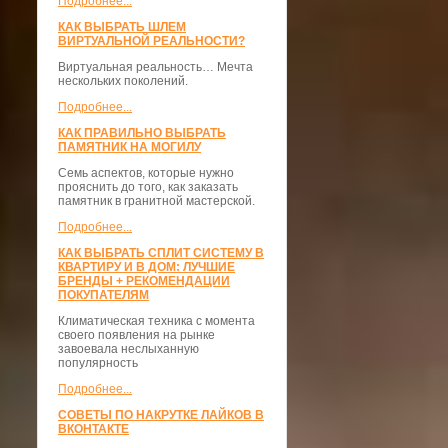
Подробнее...
КАК ВЫБРАТЬ ШЛЕМ
ВИРТУАЛЬНОЙ РЕАЛЬНОСТИ?
Виртуальная реальность… Мечта
нескольких поколений.
Подробнее...
КАК ПРАВИЛЬНО ВЫБРАТЬ
ПАМЯТНИК НА МОГИЛУ
Семь аспектов, которые нужно
прояснить до того, как заказать
памятник в гранитной мастерской.
Подробнее...
КАК ВЫБРАТЬ СПЛИТ СИСТЕМУ В
КВАРТИРУ И В ДОМ: ЛУЧШИЕ
БРЕНДЫ + РЕКОМЕНДАЦИИ
ПОКУПАТЕЛЯМ
Климатическая техника с момента
своего появления на рынке
завоевала неслыханную
популярность
Подробнее...
СОВЕТЫ ПО НАКРУТКЕ ЛАЙКОВ В
ВКОНТАКТЕ