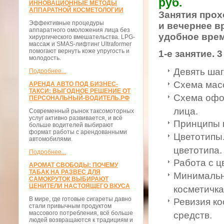
руб.
ИННОВАЦИОННЫЕ МЕТОДЫ
АППАРАТНОЙ КОСМЕТОЛОГИИ
Занятия прох
Эффективные процедуры
и вечернее в
аппаратного омоложения лица без
удобное врем
хирургического вмешательства. LPG-
массаж и SMAS-лифтинг Ultraformer
помогают вернуть коже упругость и
1-е занятие. 3
молодость.
Девять шаг
Подробнее...
Схема мас
АРЕНДА АВТО ПОД БИЗНЕС-
ТАКСИ: ВЫГОДНОЕ РЕШЕНИЕ ОТ
Схема офо
ПЕРСОНАЛЬНЫЙ-ВОДИТЕЛЬ.РФ
лица.
Современный рынок таксомоторных
услуг активно развивается, и всё
Принципы 
больше водителей выбирают
формат работы с арендованными
Цветотипы.
автомобилями.
цветотипа.
Подробнее...
Работа с ц
АРОМАТ СВОБОДЫ: ПОЧЕМУ
ТАБАК НА РАЗВЕС ДЛЯ
Минимальн
САМОКРУТОК ВЫБИРАЮТ
ЦЕНИТЕЛИ НАСТОЯЩЕГО ВКУСА
косметичка
В мире, где готовые сигареты давно
Ревизия ко
стали привычным продуктом
массового потребления, всё больше
средств.
людей возвращаются к традициям и