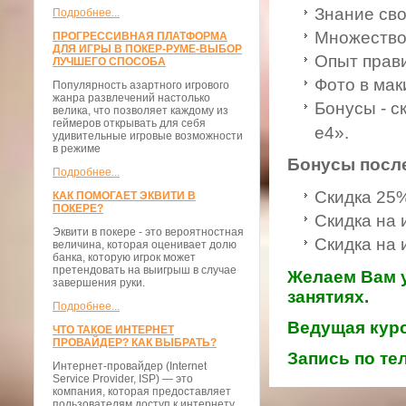
Знание сво
Подробнее...
Множество
ПРОГРЕССИВНАЯ ПЛАТФОРМА
ДЛЯ ИГРЫ В ПОКЕР-РУМЕ-ВЫБОР
Опыт прав
ЛУЧШЕГО СПОСОБА
Фото в мак
Популярность азартного игрового
жанра развлечений настолько
Бонусы - с
велика, что позволяет каждому из
геймеров открывать для себя
е4».
удивительные игровые возможности
в режиме
Бонусы после
Подробнее...
Скидка 25%
КАК ПОМОГАЕТ ЭКВИТИ В
ПОКЕРЕ?
Скидка на 
Эквити в покере - это вероятностная
Скидка на 
величина, которая оценивает долю
банка, которую игрок может
претендовать на выигрыш в случае
Желаем Вам у
завершения руки.
занятиях.
Подробнее...
Ведущая курс
ЧТО ТАКОЕ ИНТЕРНЕТ
ПРОВАЙДЕР? КАК ВЫБРАТЬ?
Запись по тел
Интернет-провайдер (Internet
Service Provider, ISP) — это
компания, которая предоставляет
пользователям доступ к интернету