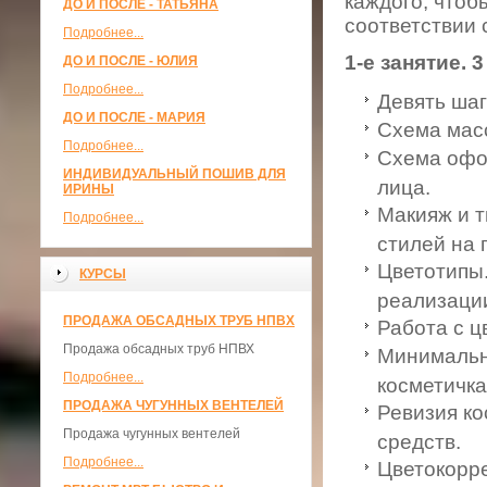
каждого, чтоб
ДО И ПОСЛЕ - ТАТЬЯНА
соответствии 
Подробнее...
1-е занятие. 
ДО И ПОСЛЕ - ЮЛИЯ
Подробнее...
Девять шаг
ДО И ПОСЛЕ - МАРИЯ
Схема мас
Подробнее...
Схема офо
ИНДИВИДУАЛЬНЫЙ ПОШИВ ДЛЯ
лица.
ИРИНЫ
Макияж и т
Подробнее...
стилей на 
Цветотипы
КУРСЫ
реализаци
ПРОДАЖА ОБСАДНЫХ ТРУБ НПВХ
Работа с ц
Продажа обсадных труб НПВХ
Минимальн
Подробнее...
косметичка
ПРОДАЖА ЧУГУННЫХ ВЕНТЕЛЕЙ
Ревизия ко
Продажа чугунных вентелей
средств.
Подробнее...
Цветокорре