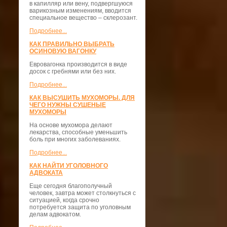
в капилляр или вену, подвергшуюся
варикозным изменениям, вводится
специальное вещество – склерозант.
Подробнее...
КАК ПРАВИЛЬНО ВЫБРАТЬ
ОСИНОВУЮ ВАГОНКУ
Евровагонка производится в виде
досок с гребнями или без них.
Подробнее...
КАК ВЫСУШИТЬ МУХОМОРЫ. ДЛЯ
ЧЕГО НУЖНЫ СУШЕНЫЕ
МУХОМОРЫ
На основе мухомора делают
лекарства, способные уменьшить
боль при многих заболеваниях.
Подробнее...
КАК НАЙТИ УГОЛОВНОГО
АДВОКАТА
Еще сегодня благополучный
человек, завтра может столкнуться с
ситуацией, когда срочно
потребуется защита по уголовным
делам адвокатом.