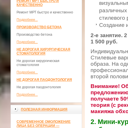
РЕМОНТ МРТ БЫСТРО И
визуальны
КАЧЕСТВЕННО
различных 
Ремонт МРТ быстро и качественно
стилевого
Подробнее...
Создание 
ПРОИЗВОДСТВО БЕТОНА
2-е занятие.
Производство бетона
1 500 руб.
Подробнее...
НЕ ДОРОГАЯ ХИРУРГИЧЕСКАЯ
Индивидуальна
СТОМАТОЛОГИЯ
Стилевые вар
Не дорогая хирургическая
образа. На од
стоматология
профессионал
Подробнее...
второй полови
НЕ ДОРОГАЯ ПАОДОНТОЛОГИЯ
Внимание!
Об
Не дорогая паодонтология
предложению,
Подробнее...
получаете 50
теория (с ре
ПОЛЕЗНАЯ ИНФОРМАЦИЯ
макияжа обхо
2. Мини-ку
СОВРЕМЕННОЕ ОМОЛОЖЕНИЕ
ЛИЦА БЕЗ ОПЕРАЦИИ —