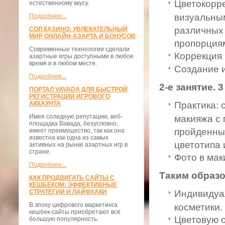
Цветокорре
естественному вкусу.
визуальны
Подробнее...
различных 
СОЛ КАЗИНО: УВЛЕКАТЕЛЬНЫЙ
МИР ОНЛАЙН-АЗАРТА И БОНУСОВ
пропорция
Современные технологии сделали
Коррекция 
азартные игры доступными в любое
время и в любом месте.
Создание 
Подробнее...
2-е занятие. 3
ПОРТАЛ VAVADA ДЛЯ БЫСТРОЙ
РЕГИСТРАЦИИ ИГРОВОГО
АККАУНТА
Практика: 
Имея солидную репутацию, веб-
макияжа с
площадка Вавада, безусловно,
пройденных
имеет преимущество, так как она
известна как одна из самых
цветотипа 
активных на рынке азартных игр в
стране.
Фото в мак
Подробнее...
Таким образо
КАК ПРОДВИГАТЬ САЙТЫ С
КЕШБЕКОМ: ЭФФЕКТИВНЫЕ
СТРАТЕГИИ И ЛАЙФХАКИ
Индивидуа
В эпоху цифрового маркетинга
косметики.
кешбек-сайты приобретают всё
Цветовую 
большую популярность.