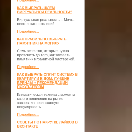
Подробнее...
КАК ВЫБРАТЬ ШЛЕМ
ВИРТУАЛЬНОЙ РЕАЛЬНОСТИ?
Виртуальная реальность… Мечта
нескольких поколений.
Подробнее...
КАК ПРАВИЛЬНО ВЫБРАТЬ
ПАМЯТНИК НА МОГИЛУ
Семь аспектов, которые нужно
прояснить до того, как заказать
памятник в гранитной мастерской.
Подробнее...
КАК ВЫБРАТЬ СПЛИТ СИСТЕМУ В
КВАРТИРУ И В ДОМ: ЛУЧШИЕ
БРЕНДЫ + РЕКОМЕНДАЦИИ
ПОКУПАТЕЛЯМ
Климатическая техника с момента
своего появления на рынке
завоевала неслыханную
популярность
Подробнее...
СОВЕТЫ ПО НАКРУТКЕ ЛАЙКОВ В
ВКОНТАКТЕ