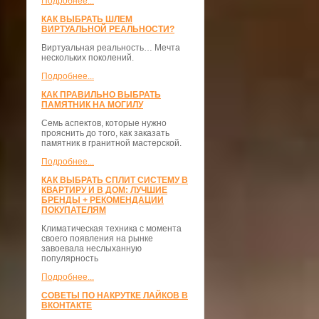
Подробнее...
КАК ВЫБРАТЬ ШЛЕМ
ВИРТУАЛЬНОЙ РЕАЛЬНОСТИ?
Виртуальная реальность… Мечта
нескольких поколений.
Подробнее...
КАК ПРАВИЛЬНО ВЫБРАТЬ
ПАМЯТНИК НА МОГИЛУ
Семь аспектов, которые нужно
прояснить до того, как заказать
памятник в гранитной мастерской.
Подробнее...
КАК ВЫБРАТЬ СПЛИТ СИСТЕМУ В
КВАРТИРУ И В ДОМ: ЛУЧШИЕ
БРЕНДЫ + РЕКОМЕНДАЦИИ
ПОКУПАТЕЛЯМ
Климатическая техника с момента
своего появления на рынке
завоевала неслыханную
популярность
Подробнее...
СОВЕТЫ ПО НАКРУТКЕ ЛАЙКОВ В
ВКОНТАКТЕ