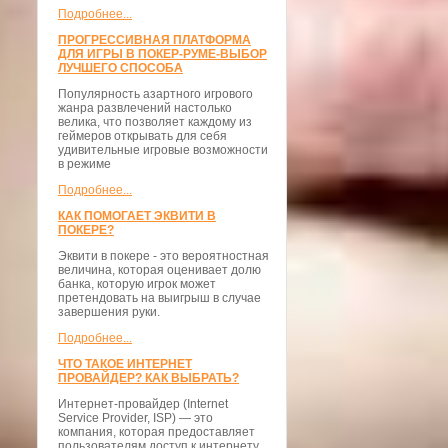
Подробнее...
ПРОГРЕССИВНАЯ ПЛАТФОРМА
ДЛЯ ИГРЫ В ПОКЕР-РУМЕ-ВЫБОР
ЛУЧШЕГО СПОСОБА
Популярность азартного игрового
жанра развлечений настолько
велика, что позволяет каждому из
геймеров открывать для себя
удивительные игровые возможности
в режиме
Подробнее...
КАК ПОМОГАЕТ ЭКВИТИ В
ПОКЕРЕ?
Эквити в покере - это вероятностная
величина, которая оценивает долю
банка, которую игрок может
претендовать на выигрыш в случае
завершения руки.
Подробнее...
ЧТО ТАКОЕ ИНТЕРНЕТ
ПРОВАЙДЕР? КАК ВЫБРАТЬ?
Интернет-провайдер (Internet
Service Provider, ISP) — это
компания, которая предоставляет
пользователям доступ к интернету