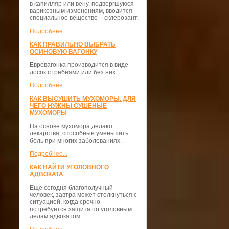
в капилляр или вену, подвергшуюся
варикозным изменениям, вводится
специальное вещество – склерозант.
Подробнее...
КАК ПРАВИЛЬНО ВЫБРАТЬ
ОСИНОВУЮ ВАГОНКУ
Евровагонка производится в виде
досок с гребнями или без них.
Подробнее...
КАК ВЫСУШИТЬ МУХОМОРЫ. ДЛЯ
ЧЕГО НУЖНЫ СУШЕНЫЕ
МУХОМОРЫ
На основе мухомора делают
лекарства, способные уменьшить
боль при многих заболеваниях.
Подробнее...
КАК НАЙТИ УГОЛОВНОГО
АДВОКАТА
Еще сегодня благополучный
человек, завтра может столкнуться с
ситуацией, когда срочно
потребуется защита по уголовным
делам адвокатом.