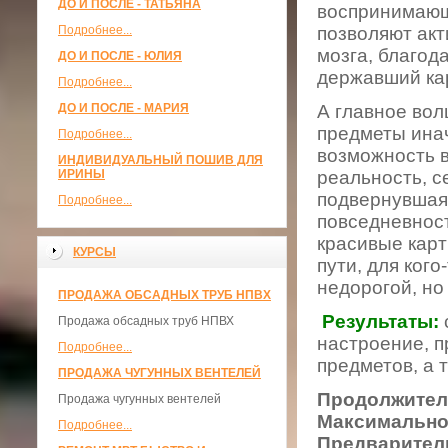
ДО И ПОСЛЕ - ТАТЬЯНА
воспринимающ
Подробнее...
позволяют акт
мозга, благод
ДО И ПОСЛЕ - ЮЛИЯ
державший кар
Подробнее...
ДО И ПОСЛЕ - МАРИЯ
А главное вол
предметы инач
Подробнее...
возможность в
ИНДИВИДУАЛЬНЫЙ ПОШИВ ДЛЯ
ИРИНЫ
реальность, с
подвернувшая
Подробнее...
повседневност
красивые карт
КУРСЫ
пути, для кого
недорогой, но
ПРОДАЖА ОБСАДНЫХ ТРУБ НПВХ
Результаты:
Продажа обсадных труб НПВХ
настроение, п
Подробнее...
предметов, а 
ПРОДАЖА ЧУГУННЫХ ВЕНТЕЛЕЙ
Продолжитель
Продажа чугунных вентелей
Максимальное
Подробнее...
Предваритель