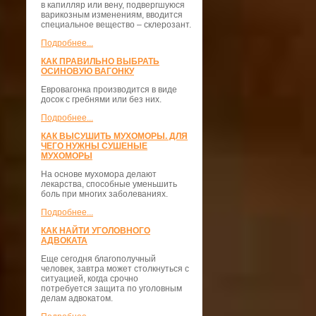
в капилляр или вену, подвергшуюся
варикозным изменениям, вводится
специальное вещество – склерозант.
Подробнее...
КАК ПРАВИЛЬНО ВЫБРАТЬ
ОСИНОВУЮ ВАГОНКУ
Евровагонка производится в виде
досок с гребнями или без них.
Подробнее...
КАК ВЫСУШИТЬ МУХОМОРЫ. ДЛЯ
ЧЕГО НУЖНЫ СУШЕНЫЕ
МУХОМОРЫ
На основе мухомора делают
лекарства, способные уменьшить
боль при многих заболеваниях.
Подробнее...
КАК НАЙТИ УГОЛОВНОГО
АДВОКАТА
Еще сегодня благополучный
человек, завтра может столкнуться с
ситуацией, когда срочно
потребуется защита по уголовным
делам адвокатом.