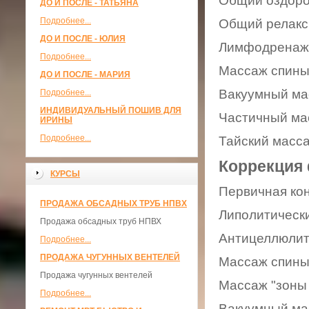
Общий оздоров
ДО И ПОСЛЕ - ТАТЬЯНА
Подробнее...
Общий релакси
ДО И ПОСЛЕ - ЮЛИЯ
Лимфодренажны
Подробнее...
Массаж спины 
ДО И ПОСЛЕ - МАРИЯ
Вакуумный мас
Подробнее...
ИНДИВИДУАЛЬНЫЙ ПОШИВ ДЛЯ
Частичный масс
ИРИНЫ
Подробнее...
Тайский массаж
Коррекция
КУРСЫ
Первичная кон
ПРОДАЖА ОБСАДНЫХ ТРУБ НПВХ
Липолитический
Продажа обсадных труб НПВХ
Антицеллюлитн
Подробнее...
ПРОДАЖА ЧУГУННЫХ ВЕНТЕЛЕЙ
Массаж спины 
Продажа чугунных вентелей
Массаж "зоны 
Подробнее...
Вакуумный мас