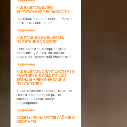
Подробнее...
КАК ВЫБРАТЬ ШЛЕМ
ВИРТУАЛЬНОЙ РЕАЛЬНОСТИ?
Виртуальная реальность… Мечта
нескольких поколений.
Подробнее...
КАК ПРАВИЛЬНО ВЫБРАТЬ
ПАМЯТНИК НА МОГИЛУ
Семь аспектов, которые нужно
прояснить до того, как заказать
памятник в гранитной мастерской.
Подробнее...
КАК ВЫБРАТЬ СПЛИТ СИСТЕМУ В
КВАРТИРУ И В ДОМ: ЛУЧШИЕ
БРЕНДЫ + РЕКОМЕНДАЦИИ
ПОКУПАТЕЛЯМ
Климатическая техника с момента
своего появления на рынке
завоевала неслыханную
популярность
Подробнее...
СОВЕТЫ ПО НАКРУТКЕ ЛАЙКОВ В
ВКОНТАКТЕ