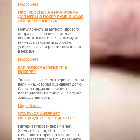
Подробнее...
ПРОГРЕССИВНАЯ ПЛАТФОРМА
ДЛЯ ИГРЫ В ПОКЕР-РУМЕ-ВЫБОР
ЛУЧШЕГО СПОСОБА
Популярность азартного игрового
жанра развлечений настолько
велика, что позволяет каждому из
геймеров открывать для себя
удивительные игровые возможности
в режиме
Подробнее...
КАК ПОМОГАЕТ ЭКВИТИ В
ПОКЕРЕ?
Эквити в покере - это вероятностная
величина, которая оценивает долю
банка, которую игрок может
претендовать на выигрыш в случае
завершения руки.
Подробнее...
ЧТО ТАКОЕ ИНТЕРНЕТ
ПРОВАЙДЕР? КАК ВЫБРАТЬ?
Интернет-провайдер (Internet
Service Provider, ISP) — это
компания, которая предоставляет
пользователям доступ к интернету