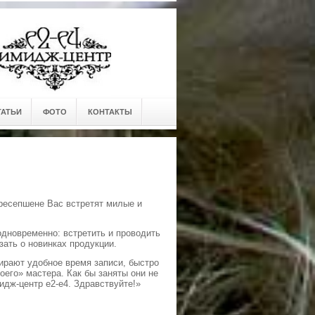
ТАТЬИ
ФОТО
КОНТАКТЫ
 ресепшене Вас встретят милые и
дновременно: встретить и проводить
зать о новинках продукции.
бирают удобное время записи, быстро
оего» мастера. Как бы заняты они не
идж-центр е2-е4. Здравствуйте!»