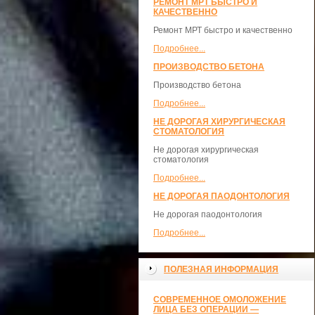
РЕМОНТ МРТ БЫСТРО И
КАЧЕСТВЕННО
Ремонт МРТ быстро и качественно
Подробнее...
ПРОИЗВОДСТВО БЕТОНА
Производство бетона
Подробнее...
НЕ ДОРОГАЯ ХИРУРГИЧЕСКАЯ
СТОМАТОЛОГИЯ
Не дорогая хирургическая
стоматология
Подробнее...
НЕ ДОРОГАЯ ПАОДОНТОЛОГИЯ
Не дорогая паодонтология
Подробнее...
ПОЛЕЗНАЯ ИНФОРМАЦИЯ
СОВРЕМЕННОЕ ОМОЛОЖЕНИЕ
ЛИЦА БЕЗ ОПЕРАЦИИ —