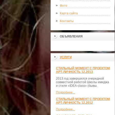
Фото
Карта сайта
Контакты
ОБЪЯВЛЕНИЯ
УСЛУГИ
СТИЛЬНЫЙ МОМЕНТ С ПРОЕКТОМ
АРТ-ЛИЧНОСТЬ 12.2013
2013 год завершился очередной
совместной работой Школы имиджа
и стиля «IDEA-class» (бывш.
Подробнее...
СТИЛЬНЫЙ МОМЕНТ С ПРОЕКТОМ
АРТ-ЛИЧНОСТЬ 12.2012
Подробнее...